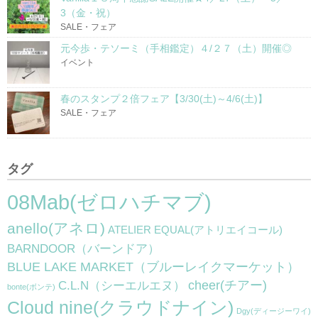
3（金・祝）
SALE・フェア
元今歩・テソーミ（手相鑑定）４/２７（土）開催◎
イベント
春のスタンプ２倍フェア【3/30(土)～4/6(土)】
SALE・フェア
タグ
08Mab(ゼロハチマブ)
anello(アネロ)
ATELIER EQUAL(アトリエイコール)
BARNDOOR（バーンドア）
BLUE LAKE MARKET（ブルーレイクマーケット）
cheer(チアー)
C.L.N（シーエルエヌ）
bonte(ボンテ)
Cloud nine(クラウドナイン)
Dgy(ディージーワイ)