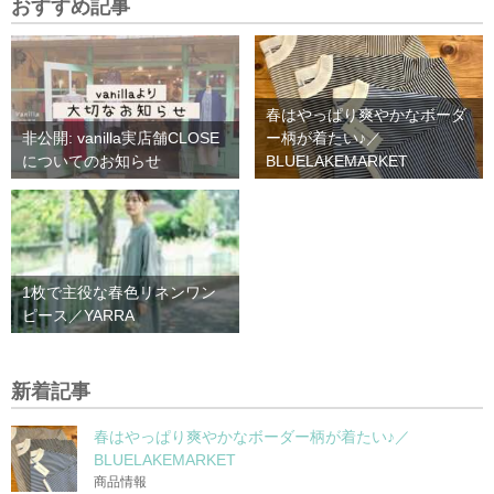
おすすめ記事
春はやっぱり爽やかなボーダ
非公開: vanilla実店舗CLOSE
ー柄が着たい♪／
についてのお知らせ
BLUELAKEMARKET
1枚で主役な春色リネンワン
ピース／YARRA
新着記事
春はやっぱり爽やかなボーダー柄が着たい♪／
BLUELAKEMARKET
商品情報