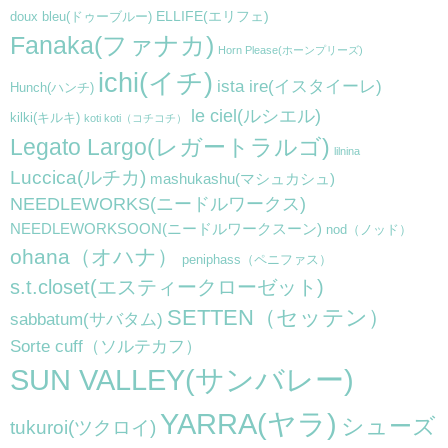
ELLIFE(エリフェ)
doux bleu(ドゥーブルー)
Fanaka(ファナカ)
Horn Please(ホーンプリーズ)
ichi(イチ)
ista ire(イスタイーレ)
Hunch(ハンチ)
le ciel(ルシエル)
kilki(キルキ)
koti koti（コチコチ）
Legato Largo(レガートラルゴ)
lilnina
Luccica(ルチカ)
mashukashu(マシュカシュ)
NEEDLEWORKS(ニードルワークス)
NEEDLEWORKSOON(ニードルワークスーン)
nod（ノッド）
ohana（オハナ）
peniphass（ペニファス）
s.t.closet(エスティークローゼット)
SETTEN（セッテン）
sabbatum(サバタム)
Sorte cuff（ソルテカフ）
SUN VALLEY(サンバレー)
YARRA(ヤラ)
シューズ
tukuroi(ツクロイ)