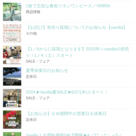
1枚で主役な春色リネンワンピース／YARRA
商品情報
【お詫び】初売り延期についてのお知らせ【vanilla】
その他
【1／6からに延期となります】2025年☆vanillaの初売
り！1／4（土）スタート
SALE・フェア
夏季休業日のお知らせ
定休日
2024★Vanilla夏SALE★6/27(木)スタート！
SALE・フェア
【お知らせ】ＧＷ期間中の営業日＆休業日
定休日
Vanilla１８周年感謝SALE開催★4／27（土）～5／