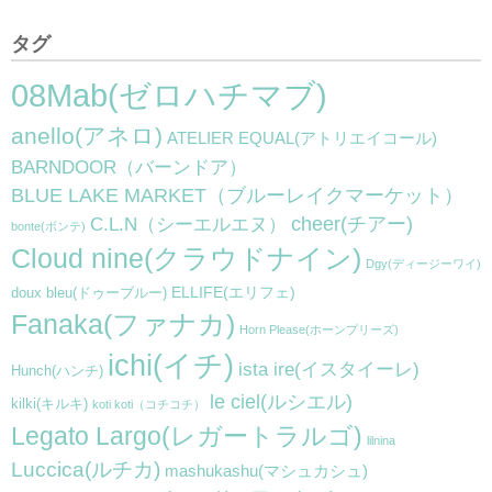
タグ
08Mab(ゼロハチマブ)
anello(アネロ)
ATELIER EQUAL(アトリエイコール)
BARNDOOR（バーンドア）
BLUE LAKE MARKET（ブルーレイクマーケット）
cheer(チアー)
C.L.N（シーエルエヌ）
bonte(ボンテ)
Cloud nine(クラウドナイン)
Dgy(ディージーワイ)
ELLIFE(エリフェ)
doux bleu(ドゥーブルー)
Fanaka(ファナカ)
Horn Please(ホーンプリーズ)
ichi(イチ)
ista ire(イスタイーレ)
Hunch(ハンチ)
le ciel(ルシエル)
kilki(キルキ)
koti koti（コチコチ）
Legato Largo(レガートラルゴ)
lilnina
Luccica(ルチカ)
mashukashu(マシュカシュ)