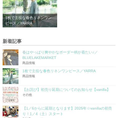
1枚で主役な春色リネンワン
ピース／YARRA
新着記事
春はやっぱり爽やかなボーダー柄が着たい♪／
BLUELAKEMARKET
商品情報
1枚で主役な春色リネンワンピース／YARRA
商品情報
【お詫び】初売り延期についてのお知らせ【vanilla】
その他
【1／6からに延期となります】2025年☆vanillaの初売
り！1／4（土）スタート