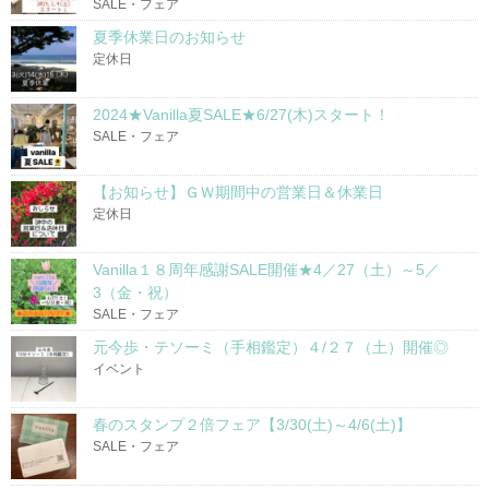
SALE・フェア
夏季休業日のお知らせ
定休日
2024★Vanilla夏SALE★6/27(木)スタート！
SALE・フェア
【お知らせ】ＧＷ期間中の営業日＆休業日
定休日
Vanilla１８周年感謝SALE開催★4／27（土）～5／
3（金・祝）
SALE・フェア
元今歩・テソーミ（手相鑑定）４/２７（土）開催◎
イベント
春のスタンプ２倍フェア【3/30(土)～4/6(土)】
SALE・フェア