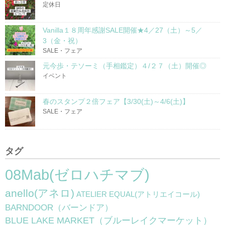
定休日
Vanilla１８周年感謝SALE開催★4／27（土）～5／
3（金・祝）
SALE・フェア
元今歩・テソーミ（手相鑑定）４/２７（土）開催◎
イベント
春のスタンプ２倍フェア【3/30(土)～4/6(土)】
SALE・フェア
タグ
08Mab(ゼロハチマブ)
anello(アネロ)
ATELIER EQUAL(アトリエイコール)
BARNDOOR（バーンドア）
BLUE LAKE MARKET（ブルーレイクマーケット）