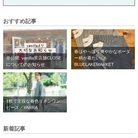
おすすめ記事
春はやっぱり爽やかなボーダ
非公開: vanilla実店舗CLOSE
ー柄が着たい♪／
についてのお知らせ
BLUELAKEMARKET
1枚で主役な春色リネンワン
ピース／YARRA
新着記事