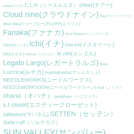
cheer(チアー)
C.L.N（シーエルエヌ）
bonte(ボンテ)
Cloud nine(クラウドナイン)
Dgy(ディージーワイ)
ELLIFE(エリフェ)
doux bleu(ドゥーブルー)
Fanaka(ファナカ)
Horn Please(ホーンプリーズ)
ichi(イチ)
ista ire(イスタイーレ)
Hunch(ハンチ)
le ciel(ルシエル)
kilki(キルキ)
koti koti（コチコチ）
Legato Largo(レガートラルゴ)
lilnina
Luccica(ルチカ)
mashukashu(マシュカシュ)
NEEDLEWORKS(ニードルワークス)
NEEDLEWORKSOON(ニードルワークスーン)
nod（ノッド）
ohana（オハナ）
peniphass（ペニファス）
s.t.closet(エスティークローゼット)
SETTEN（セッテン）
sabbatum(サバタム)
Sorte cuff（ソルテカフ）
SUN VALLEY(サンバレー)