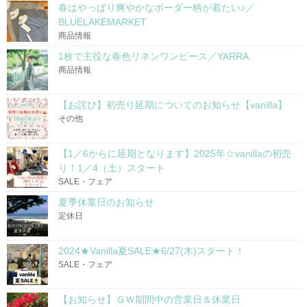
春はやっぱり爽やかなボーダー柄が着たい♪／
BLUELAKEMARKET
商品情報
1枚で主役な春色リネンワンピース／YARRA
商品情報
【お詫び】初売り延期についてのお知らせ【vanilla】
その他
【1／6からに延期となります】2025年☆vanillaの初売
り！1／4（土）スタート
SALE・フェア
夏季休業日のお知らせ
定休日
2024★Vanilla夏SALE★6/27(木)スタート！
SALE・フェア
【お知らせ】ＧＷ期間中の営業日＆休業日