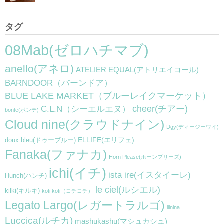
タグ
08Mab(ゼロハチマブ)
anello(アネロ)
ATELIER EQUAL(アトリエイコール)
BARNDOOR（バーンドア）
BLUE LAKE MARKET（ブルーレイクマーケット）
cheer(チアー)
C.L.N（シーエルエヌ）
bonte(ボンテ)
Cloud nine(クラウドナイン)
Dgy(ディージーワイ)
ELLIFE(エリフェ)
doux bleu(ドゥーブルー)
Fanaka(ファナカ)
Horn Please(ホーンプリーズ)
ichi(イチ)
ista ire(イスタイーレ)
Hunch(ハンチ)
le ciel(ルシエル)
kilki(キルキ)
koti koti（コチコチ）
Legato Largo(レガートラルゴ)
lilnina
Luccica(ルチカ)
mashukashu(マシュカシュ)