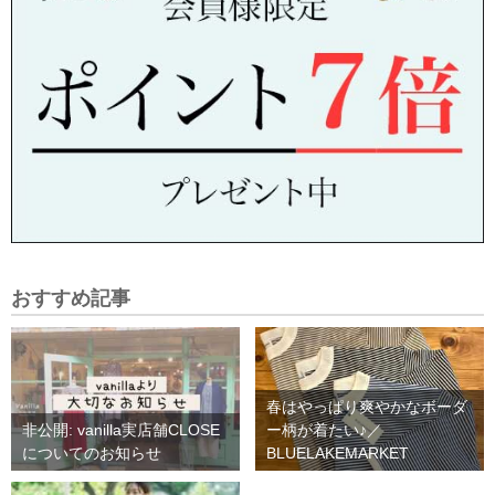
おすすめ記事
春はやっぱり爽やかなボーダ
非公開: vanilla実店舗CLOSE
ー柄が着たい♪／
についてのお知らせ
BLUELAKEMARKET