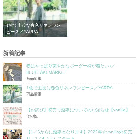
1枚で主役な春色リネンワン
ピース／YARRA
新着記事
春はやっぱり爽やかなボーダー柄が着たい♪／
BLUELAKEMARKET
商品情報
1枚で主役な春色リネンワンピース／YARRA
商品情報
【お詫び】初売り延期についてのお知らせ【vanilla】
その他
【1／6からに延期となります】2025年☆vanillaの初売
り！1／4（土）スタート