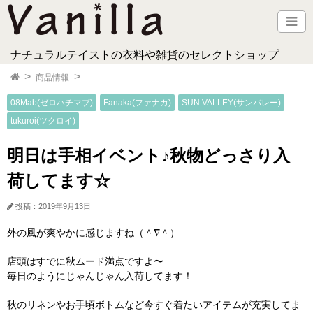
ナチュラルテイストの衣料や雑貨のセレクトショップ
商品情報
08Mab(ゼロハチマブ)
Fanaka(ファナカ)
SUN VALLEY(サンバレー)
tukuroi(ツクロイ)
明日は手相イベント♪秋物どっさり入
荷してます☆
投稿：2019年9月13日
外の風が爽やかに感じますね（＾∇＾）
店頭はすでに秋ムード満点ですよ〜
毎日のようにじゃんじゃん入荷してます！
秋のリネンやお手頃ボトムなど今すぐ着たいアイテムが充実してま