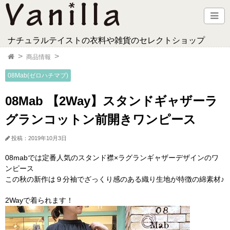
ナチュラルテイストの衣料や雑貨のセレクトショップ
商品情報
08Mab(ゼロハチマブ)
08Mab 【2Way】スタンドギャザーラ
グランコットン前開きワンピース
投稿：2019年10月3日
08mabでは定番人気のスタンド襟×ラグランギャザーデザインのワ
ンピース
この秋の新作は９分袖でざっくり感のある織り生地が特徴の綿素材♪
2Wayで着られます！