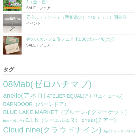
3（金・祝）
SALE・フェア
元今歩・テソーミ（手相鑑定）４/２７（土）開催◎
イベント
春のスタンプ２倍フェア【3/30(土)～4/6(土)】
SALE・フェア
タグ
08Mab(ゼロハチマブ)
anello(アネロ)
ATELIER EQUAL(アトリエイコール)
BARNDOOR（バーンドア）
BLUE LAKE MARKET（ブルーレイクマーケット）
cheer(チアー)
C.L.N（シーエルエヌ）
bonte(ボンテ)
Cloud nine(クラウドナイン)
Dgy(ディージーワイ)