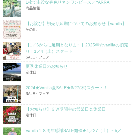
1枚で主役な春色リネンワンピース／YARRA
商品情報
【お詫び】初売り延期についてのお知らせ【vanilla】
その他
【1／6からに延期となります】2025年☆vanillaの初売
り！1／4（土）スタート
SALE・フェア
夏季休業日のお知らせ
定休日
2024★Vanilla夏SALE★6/27(木)スタート！
SALE・フェア
【お知らせ】ＧＷ期間中の営業日＆休業日
定休日
Vanilla１８周年感謝SALE開催★4／27（土）～5／