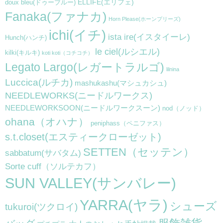
ELLIFE(エリフェ)
doux bleu(ドゥーブルー)
Fanaka(ファナカ)
Horn Please(ホーンプリーズ)
ichi(イチ)
ista ire(イスタイーレ)
Hunch(ハンチ)
le ciel(ルシエル)
kilki(キルキ)
koti koti（コチコチ）
Legato Largo(レガートラルゴ)
lilnina
Luccica(ルチカ)
mashukashu(マシュカシュ)
NEEDLEWORKS(ニードルワークス)
NEEDLEWORKSOON(ニードルワークスーン)
nod（ノッド）
ohana（オハナ）
peniphass（ペニファス）
s.t.closet(エスティークローゼット)
SETTEN（セッテン）
sabbatum(サバタム)
Sorte cuff（ソルテカフ）
SUN VALLEY(サンバレー)
YARRA(ヤラ)
シューズ
tukuroi(ツクロイ)