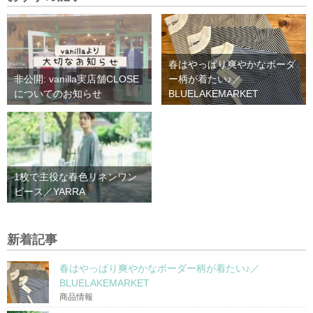
春はやっぱり爽やかなボーダ
非公開: vanilla実店舗CLOSE
ー柄が着たい♪／
についてのお知らせ
BLUELAKEMARKET
1枚で主役な春色リネンワン
ピース／YARRA
新着記事
春はやっぱり爽やかなボーダー柄が着たい♪／
BLUELAKEMARKET
商品情報