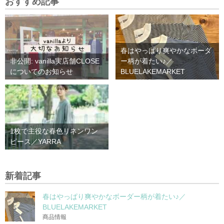
おすすめ記事
春はやっぱり爽やかなボーダ
非公開: vanilla実店舗CLOSE
ー柄が着たい♪／
についてのお知らせ
BLUELAKEMARKET
1枚で主役な春色リネンワン
ピース／YARRA
新着記事
春はやっぱり爽やかなボーダー柄が着たい♪／
BLUELAKEMARKET
商品情報