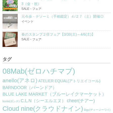
3（金・祝）
SALE・フェア
元今歩・テソーミ（手相鑑定）４/２７（土）開催◎
イベント
春のスタンプ２倍フェア【3/30(土)～4/6(土)】
SALE・フェア
タグ
08Mab(ゼロハチマブ)
anello(アネロ)
ATELIER EQUAL(アトリエイコール)
BARNDOOR（バーンドア）
BLUE LAKE MARKET（ブルーレイクマーケット）
cheer(チアー)
C.L.N（シーエルエヌ）
bonte(ボンテ)
Cloud nine(クラウドナイン)
Dgy(ディージーワイ)