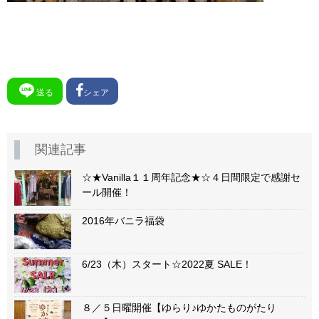
送る
シェア
関連記事
☆★Vanilla１１周年記念★☆４日間限定で感謝セ
ール開催！
2016年バニラ福袋
6/23（木）スタート☆2022夏 SALE！
８／５日曜開催【ゆらり♪ゆかたものがたり