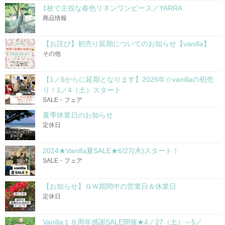
1枚で主役な春色リネンワンピース／YARRA
商品情報
【お詫び】初売り延期についてのお知らせ【vanilla】
その他
【1／6からに延期となります】2025年☆vanillaの初売
り！1／4（土）スタート
SALE・フェア
夏季休業日のお知らせ
定休日
2024★Vanilla夏SALE★6/27(木)スタート！
SALE・フェア
【お知らせ】ＧＷ期間中の営業日＆休業日
定休日
Vanilla１８周年感謝SALE開催★4／27（土）～5／