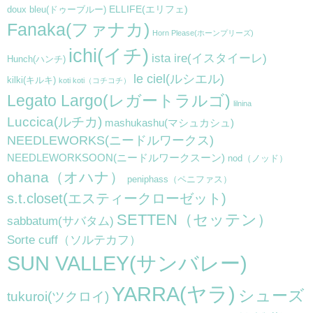
ELLIFE(エリフェ)
doux bleu(ドゥーブルー)
Fanaka(ファナカ)
Horn Please(ホーンプリーズ)
ichi(イチ)
ista ire(イスタイーレ)
Hunch(ハンチ)
le ciel(ルシエル)
kilki(キルキ)
koti koti（コチコチ）
Legato Largo(レガートラルゴ)
lilnina
Luccica(ルチカ)
mashukashu(マシュカシュ)
NEEDLEWORKS(ニードルワークス)
NEEDLEWORKSOON(ニードルワークスーン)
nod（ノッド）
ohana（オハナ）
peniphass（ペニファス）
s.t.closet(エスティークローゼット)
SETTEN（セッテン）
sabbatum(サバタム)
Sorte cuff（ソルテカフ）
SUN VALLEY(サンバレー)
YARRA(ヤラ)
シューズ
tukuroi(ツクロイ)