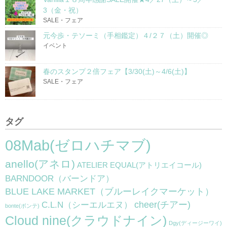
3（金・祝）
SALE・フェア
元今歩・テソーミ（手相鑑定）４/２７（土）開催◎
イベント
春のスタンプ２倍フェア【3/30(土)～4/6(土)】
SALE・フェア
タグ
08Mab(ゼロハチマブ)
anello(アネロ)
ATELIER EQUAL(アトリエイコール)
BARNDOOR（バーンドア）
BLUE LAKE MARKET（ブルーレイクマーケット）
cheer(チアー)
C.L.N（シーエルエヌ）
bonte(ボンテ)
Cloud nine(クラウドナイン)
Dgy(ディージーワイ)