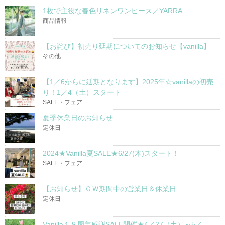
1枚で主役な春色リネンワンピース／YARRA
商品情報
【お詫び】初売り延期についてのお知らせ【vanilla】
その他
【1／6からに延期となります】2025年☆vanillaの初売
り！1／4（土）スタート
SALE・フェア
夏季休業日のお知らせ
定休日
2024★Vanilla夏SALE★6/27(木)スタート！
SALE・フェア
【お知らせ】ＧＷ期間中の営業日＆休業日
定休日
Vanilla１８周年感謝SALE開催★4／27（土）～5／