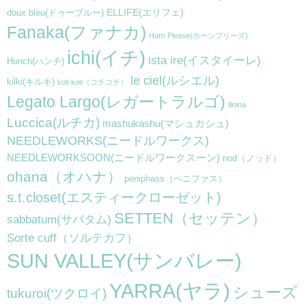
ELLIFE(エリフェ)
doux bleu(ドゥーブルー)
Fanaka(ファナカ)
Horn Please(ホーンプリーズ)
ichi(イチ)
ista ire(イスタイーレ)
Hunch(ハンチ)
le ciel(ルシエル)
kilki(キルキ)
koti koti（コチコチ）
Legato Largo(レガートラルゴ)
lilnina
Luccica(ルチカ)
mashukashu(マシュカシュ)
NEEDLEWORKS(ニードルワークス)
NEEDLEWORKSOON(ニードルワークスーン)
nod（ノッド）
ohana（オハナ）
peniphass（ペニファス）
s.t.closet(エスティークローゼット)
SETTEN（セッテン）
sabbatum(サバタム)
Sorte cuff（ソルテカフ）
SUN VALLEY(サンバレー)
YARRA(ヤラ)
シューズ
tukuroi(ツクロイ)