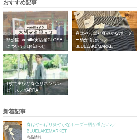
おすすめ記事
春はやっぱり爽やかなボーダ
非公開: vanilla実店舗CLOSE
ー柄が着たい♪／
についてのお知らせ
BLUELAKEMARKET
1枚で主役な春色リネンワン
ピース／YARRA
新着記事
春はやっぱり爽やかなボーダー柄が着たい♪／
BLUELAKEMARKET
商品情報