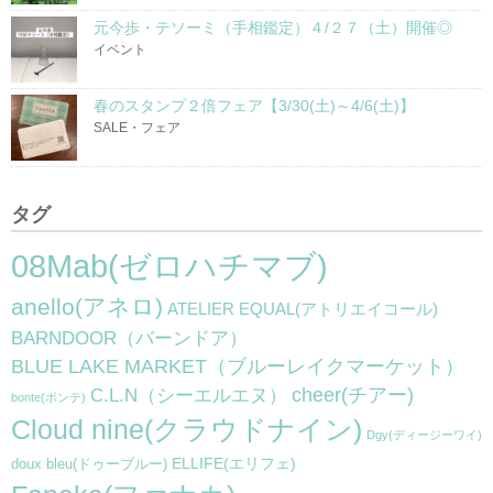
元今歩・テソーミ（手相鑑定）４/２７（土）開催◎
イベント
春のスタンプ２倍フェア【3/30(土)～4/6(土)】
SALE・フェア
タグ
08Mab(ゼロハチマブ)
anello(アネロ)
ATELIER EQUAL(アトリエイコール)
BARNDOOR（バーンドア）
BLUE LAKE MARKET（ブルーレイクマーケット）
cheer(チアー)
C.L.N（シーエルエヌ）
bonte(ボンテ)
Cloud nine(クラウドナイン)
Dgy(ディージーワイ)
ELLIFE(エリフェ)
doux bleu(ドゥーブルー)