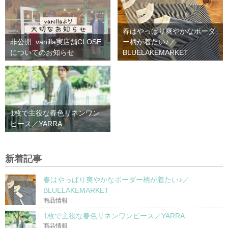
春はやっぱり爽やかなボーダ
非公開: vanilla実店舗CLOSE
ー柄が着たい♪／
についてのお知らせ
BLUELAKEMARKET
1枚で主役な春色リネンワン
ピース／YARRA
新着記事
春はやっぱり爽やかなボーダー柄が着たい♪／
BLUELAKEMARKET
商品情報
1枚で主役な春色リネンワンピース／YARRA
商品情報