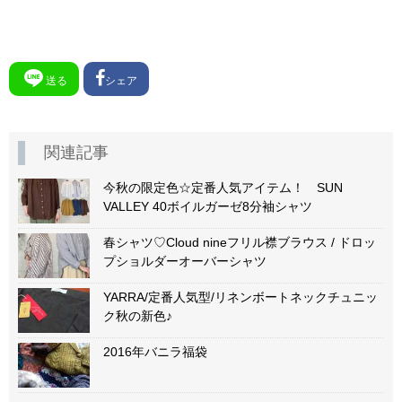
送る
シェア
関連記事
今秋の限定色☆定番人気アイテム！ SUN
VALLEY 40ボイルガーゼ8分袖シャツ
春シャツ♡Cloud nineフリル襟ブラウス / ドロッ
プショルダーオーバーシャツ
YARRA/定番人気型/リネンボートネックチュニッ
ク秋の新色♪
2016年バニラ福袋