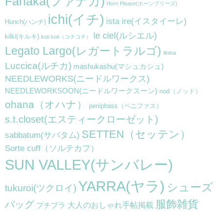
Fanaka(ファナカ)
Horn Please(ホーンプリーズ)
ichi(イチ)
ista ire(イスタイーレ)
Hunch(ハンチ)
le ciel(ルシエル)
kilki(キルキ)
koti koti（コチコチ）
Legato Largo(レガートラルゴ)
lilnina
Luccica(ルチカ)
mashukashu(マシュカシュ)
NEEDLEWORKS(ニードルワークス)
NEEDLEWORKSOON(ニードルワークスーン)
nod（ノッド）
ohana（オハナ）
peniphass（ペニファス）
s.t.closet(エスティークローゼット)
SETTEN（セッテン）
sabbatum(サバタム)
Sorte cuff（ソルテカフ）
SUN VALLEY(サンバレー)
YARRA(ヤラ)
シューズ
tukuroi(ツクロイ)
服飾雑貨
バッグ
大人のおしゃれ手帖掲載
プチプラ