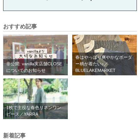
おすすめ記事
春はやっぱり爽やかなボーダ
非公開: vanilla実店舗CLOSE
ー柄が着たい♪／
についてのお知らせ
BLUELAKEMARKET
1枚で主役な春色リネンワン
ピース／YARRA
新着記事