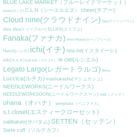
BLUE LAKE MARKET（ブルーレイクマーケット）
cheer(チアー)
C.L.N（シーエルエヌ）
bonte(ボンテ)
Cloud nine(クラウドナイン)
Dgy(ディージーワイ)
ELLIFE(エリフェ)
doux bleu(ドゥーブルー)
Fanaka(ファナカ)
Horn Please(ホーンプリーズ)
ichi(イチ)
ista ire(イスタイーレ)
Hunch(ハンチ)
le ciel(ルシエル)
kilki(キルキ)
koti koti（コチコチ）
Legato Largo(レガートラルゴ)
lilnina
Luccica(ルチカ)
mashukashu(マシュカシュ)
NEEDLEWORKS(ニードルワークス)
NEEDLEWORKSOON(ニードルワークスーン)
nod（ノッド）
ohana（オハナ）
peniphass（ペニファス）
s.t.closet(エスティークローゼット)
SETTEN（セッテン）
sabbatum(サバタム)
Sorte cuff（ソルテカフ）