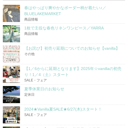
春はやっぱり爽やかなボーダー柄が着たい♪／
BLUELAKEMARKET
商品情報
1枚で主役な春色リネンワンピース／YARRA
商品情報
【お詫び】初売り延期についてのお知らせ【vanilla】
その他
【1／6からに延期となります】2025年☆vanillaの初売
り！1／4（土）スタート
SALE・フェア
夏季休業日のお知らせ
定休日
2024★Vanilla夏SALE★6/27(木)スタート！
SALE・フェア