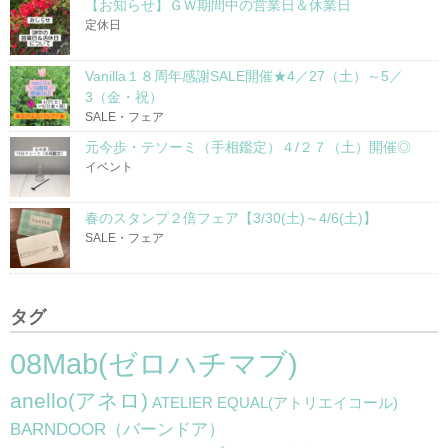
【お知らせ】ＧＷ期間中の営業日＆休業日
定休日
Vanilla１８周年感謝SALE開催★4／27（土）～5／
3（金・祝）
SALE・フェア
元今歩・テソーミ（手相鑑定）４/２７（土）開催◎
イベント
春のスタンプ２倍フェア【3/30(土)～4/6(土)】
SALE・フェア
タグ
08Mab(ゼロハチマブ)
anello(アネロ)
ATELIER EQUAL(アトリエイコール)
BARNDOOR（バーンドア）