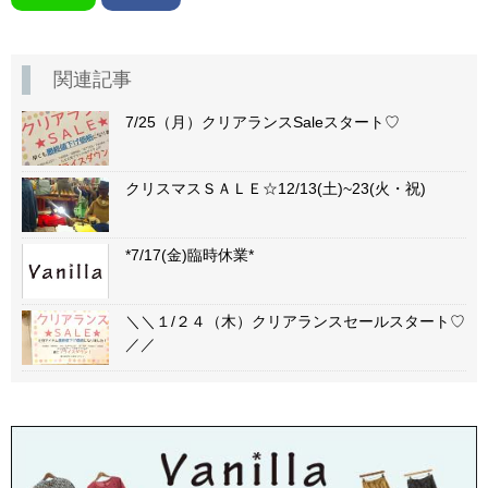
関連記事
7/25（月）クリアランスSaleスタート♡
クリスマスＳＡＬＥ☆12/13(土)~23(火・祝)
*7/17(金)臨時休業*
＼＼１/２４（木）クリアランスセールスタート♡
／／