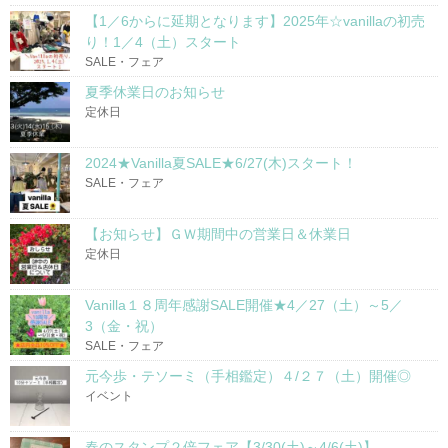
【1／6からに延期となります】2025年☆vanillaの初売
り！1／4（土）スタート
SALE・フェア
夏季休業日のお知らせ
定休日
2024★Vanilla夏SALE★6/27(木)スタート！
SALE・フェア
【お知らせ】ＧＷ期間中の営業日＆休業日
定休日
Vanilla１８周年感謝SALE開催★4／27（土）～5／
3（金・祝）
SALE・フェア
元今歩・テソーミ（手相鑑定）４/２７（土）開催◎
イベント
春のスタンプ２倍フェア【3/30(土)～4/6(土)】