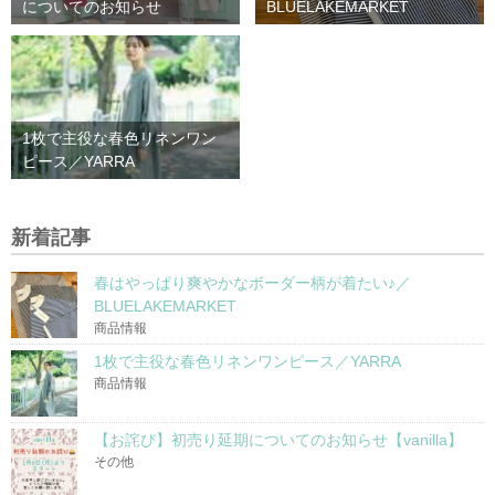
についてのお知らせ
BLUELAKEMARKET
1枚で主役な春色リネンワン
ピース／YARRA
新着記事
春はやっぱり爽やかなボーダー柄が着たい♪／
BLUELAKEMARKET
商品情報
1枚で主役な春色リネンワンピース／YARRA
商品情報
【お詫び】初売り延期についてのお知らせ【vanilla】
その他