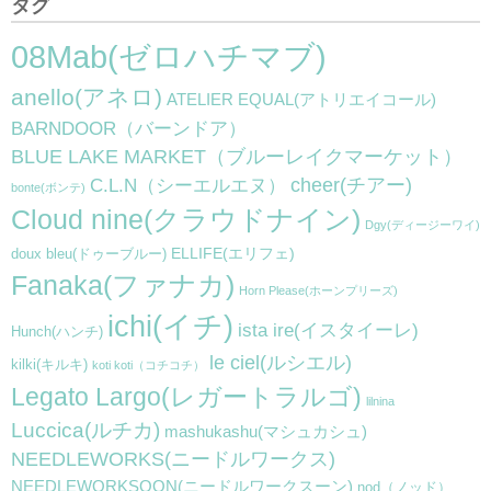
タグ
08Mab(ゼロハチマブ)
anello(アネロ)
ATELIER EQUAL(アトリエイコール)
BARNDOOR（バーンドア）
BLUE LAKE MARKET（ブルーレイクマーケット）
cheer(チアー)
C.L.N（シーエルエヌ）
bonte(ボンテ)
Cloud nine(クラウドナイン)
Dgy(ディージーワイ)
ELLIFE(エリフェ)
doux bleu(ドゥーブルー)
Fanaka(ファナカ)
Horn Please(ホーンプリーズ)
ichi(イチ)
ista ire(イスタイーレ)
Hunch(ハンチ)
le ciel(ルシエル)
kilki(キルキ)
koti koti（コチコチ）
Legato Largo(レガートラルゴ)
lilnina
Luccica(ルチカ)
mashukashu(マシュカシュ)
NEEDLEWORKS(ニードルワークス)
NEEDLEWORKSOON(ニードルワークスーン)
nod（ノッド）