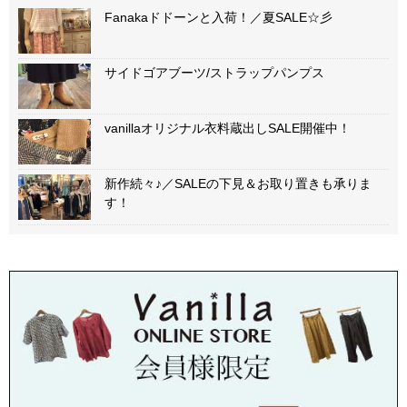
Fanakaドドーンと入荷！／夏SALE☆彡
サイドゴアブーツ/ストラップパンプス
vanillaオリジナル衣料蔵出しSALE開催中！
新作続々♪／SALEの下見＆お取り置きも承りま
す！