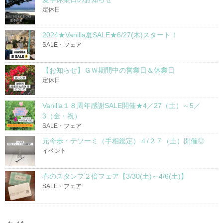
定休日
2024★Vanilla夏SALE★6/27(木)スタート！
SALE・フェア
【お知らせ】ＧＷ期間中の営業日＆休業日
定休日
Vanilla１８周年感謝SALE開催★4／27（土）～5／
3（金・祝）
SALE・フェア
元今歩・テソーミ（手相鑑定）４/２７（土）開催◎
イベント
春のスタンプ２倍フェア【3/30(土)～4/6(土)】
SALE・フェア