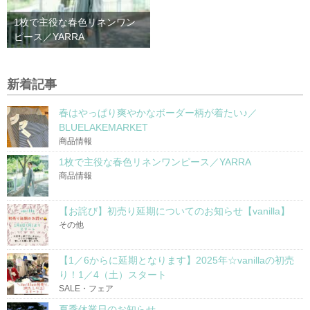
1枚で主役な春色リネンワン
ピース／YARRA
新着記事
春はやっぱり爽やかなボーダー柄が着たい♪／
BLUELAKEMARKET
商品情報
1枚で主役な春色リネンワンピース／YARRA
商品情報
【お詫び】初売り延期についてのお知らせ【vanilla】
その他
【1／6からに延期となります】2025年☆vanillaの初売
り！1／4（土）スタート
SALE・フェア
夏季休業日のお知らせ