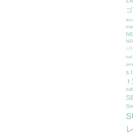
L
ゴ
lilnin
ma
N
N
ン)
no
pe
s
ト
sa
S
So
S
レ