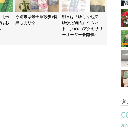
）【米
今週末は米子茶散歩♪特
明日は「ゆらり七夕
ではお
典もあり◎
ゆかた物語」イベン
も！！
ト！／alataアクセサリ
ーオーダー会開催♪
タ
0
a