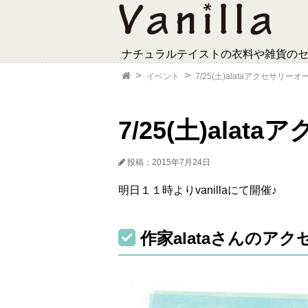
ナチュラルテイストの衣料や雑貨の
イベント
7/25(土)alataアクセサリー
7/25(土)ala
投稿：2015年7月24日
明日１１時よりvanillaにて開催♪
作家alataさんのア