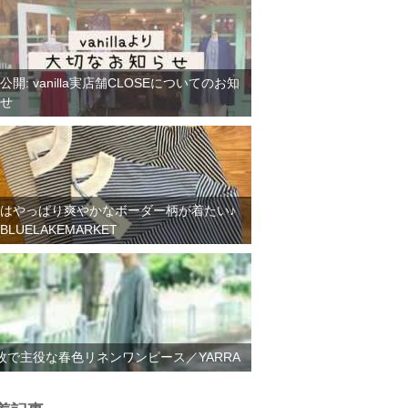
公開: vanilla実店舗CLOSEについてのお知
せ
はやっぱり爽やかなボーダー柄が着たい♪
BLUELAKEMARKET
枚で主役な春色リネンワンピース／YARRA