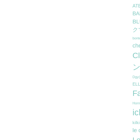
AT
B
B
ク
bon
ch
C
ン
Dg
EL
F
Hor
i
kil
le