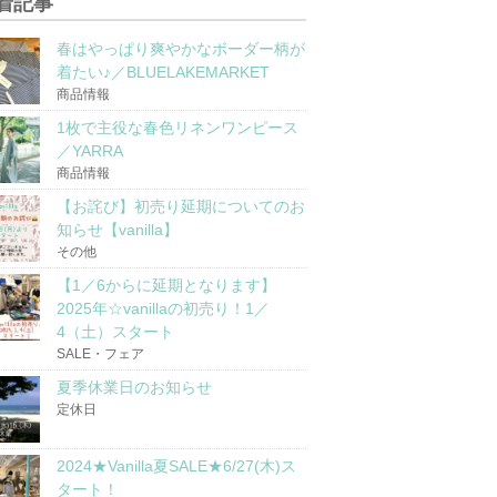
着記事
春はやっぱり爽やかなボーダー柄が
着たい♪／BLUELAKEMARKET
商品情報
1枚で主役な春色リネンワンピース
／YARRA
商品情報
【お詫び】初売り延期についてのお
知らせ【vanilla】
その他
【1／6からに延期となります】
2025年☆vanillaの初売り！1／
4（土）スタート
SALE・フェア
夏季休業日のお知らせ
定休日
2024★Vanilla夏SALE★6/27(木)ス
タート！