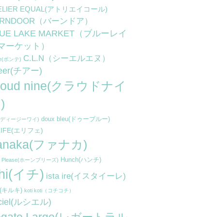
ELIER EQUAL(アトリエイコール)
ARNDOOR（バーンドア）
LUE LAKE MARKET（ブルーレイ
マーケット）
C.L.N（シーエルエヌ）
te(ボンテ)
eer(チアー)
loud nine(クラウドナイ
)
doux bleu(ドゥーブルー)
y(ディージーワイ)
LIFE(エリフェ)
anaka(ファナカ)
Hunch(ハンチ)
n Please(ホーンプリーズ)
chi(イチ)
ista ire(イスタイーレ)
ki(キルキ)
koti koti（コチコチ）
 ciel(ルシエル)