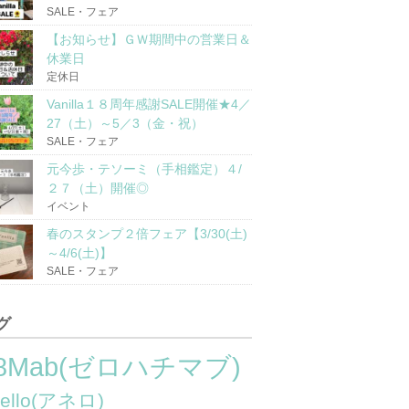
SALE・フェア
【お知らせ】ＧＷ期間中の営業日＆
休業日
定休日
Vanilla１８周年感謝SALE開催★4／
27（土）～5／3（金・祝）
SALE・フェア
元今歩・テソーミ（手相鑑定）４/
２７（土）開催◎
イベント
春のスタンプ２倍フェア【3/30(土)
～4/6(土)】
SALE・フェア
グ
8Mab(ゼロハチマブ)
nello(アネロ)