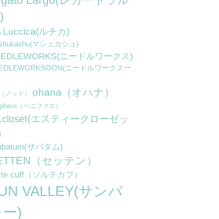
egato Largo(レガートラル
)
Luccica(ルチカ)
a
shukashu(マシュカシュ)
EEDLEWORKS(ニードルワークス)
EEDLEWORKSOON(ニードルワークスー
ohana（オハナ）
d（ノッド）
niphass（ペニファス）
.t.closet(エスティークローゼッ
)
bbatum(サバタム)
ETTEN（セッテン）
rte cuff（ソルテカフ）
UN VALLEY(サンバ
ー)