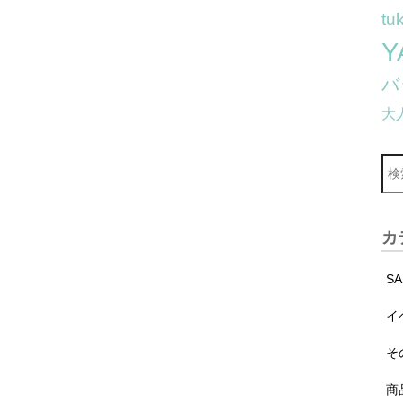
tu
Y
バ
大
カ
S
イ
そ
商