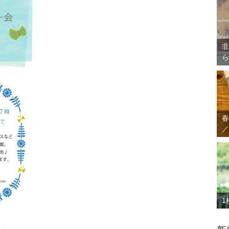
非
ら
春
／
1