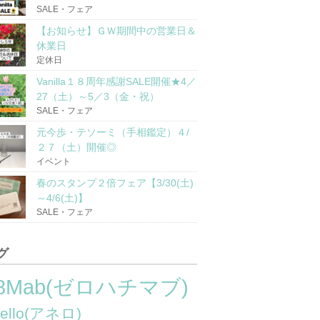
SALE・フェア
【お知らせ】ＧＷ期間中の営業日＆
休業日
定休日
Vanilla１８周年感謝SALE開催★4／
27（土）～5／3（金・祝）
SALE・フェア
元今歩・テソーミ（手相鑑定）４/
２７（土）開催◎
イベント
春のスタンプ２倍フェア【3/30(土)
～4/6(土)】
SALE・フェア
グ
8Mab(ゼロハチマブ)
nello(アネロ)