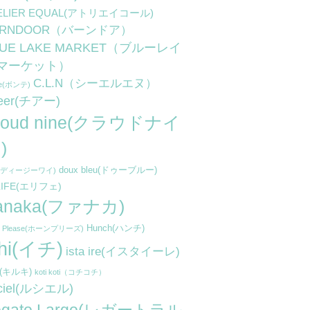
ELIER EQUAL(アトリエイコール)
ARNDOOR（バーンドア）
LUE LAKE MARKET（ブルーレイ
マーケット）
C.L.N（シーエルエヌ）
te(ボンテ)
eer(チアー)
loud nine(クラウドナイ
)
doux bleu(ドゥーブルー)
y(ディージーワイ)
LIFE(エリフェ)
anaka(ファナカ)
Hunch(ハンチ)
n Please(ホーンプリーズ)
chi(イチ)
ista ire(イスタイーレ)
ki(キルキ)
koti koti（コチコチ）
 ciel(ルシエル)