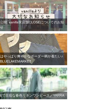
公開: vanilla実店舗CLOSEについてのお知
せ
はやっぱり爽やかなボーダー柄が着たい♪
BLUELAKEMARKET
枚で主役な春色リネンワンピース／YARRA