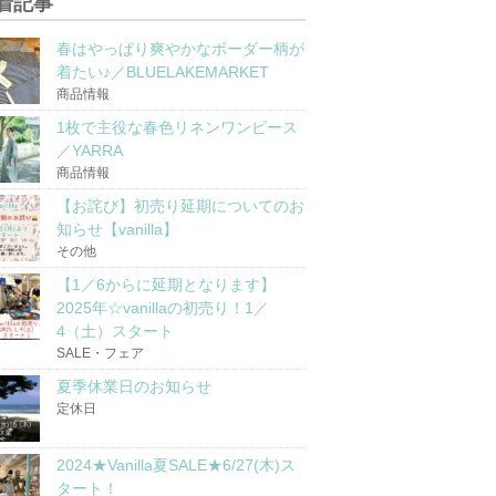
着記事
春はやっぱり爽やかなボーダー柄が
着たい♪／BLUELAKEMARKET
商品情報
1枚で主役な春色リネンワンピース
／YARRA
商品情報
【お詫び】初売り延期についてのお
知らせ【vanilla】
その他
【1／6からに延期となります】
2025年☆vanillaの初売り！1／
4（土）スタート
SALE・フェア
夏季休業日のお知らせ
定休日
2024★Vanilla夏SALE★6/27(木)ス
タート！