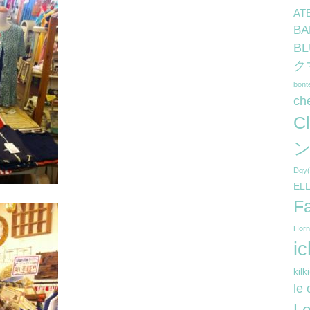
AT
B
B
ク
bon
ch
C
ン
Dg
EL
F
Hor
i
kil
le