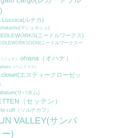
egato Largo(レガートラル
)
Luccica(ルチカ)
a
shukashu(マシュカシュ)
EEDLEWORKS(ニードルワークス)
EEDLEWORKSOON(ニードルワークスー
ohana（オハナ）
d（ノッド）
niphass（ペニファス）
.t.closet(エスティークローゼッ
)
bbatum(サバタム)
ETTEN（セッテン）
rte cuff（ソルテカフ）
UN VALLEY(サンバ
ー)