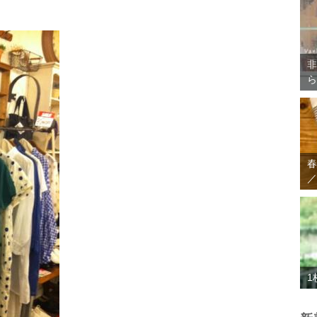
非
ら
春
／
1