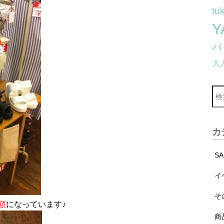
tu
Y
バ
大
カ
S
イ
そ
額
になっています♪
商