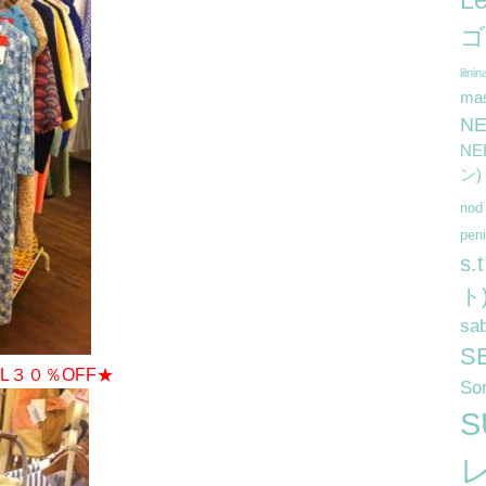
L
ゴ
lilnin
ma
N
N
ン)
no
pe
s
ト
sa
S
L３０％OFF★
So
S
レ