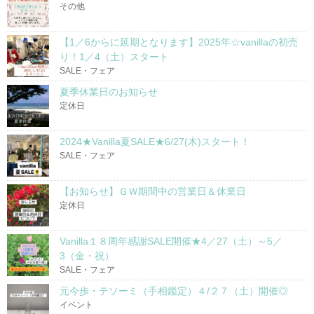
その他
【1／6からに延期となります】2025年☆vanillaの初売
り！1／4（土）スタート
SALE・フェア
夏季休業日のお知らせ
定休日
2024★Vanilla夏SALE★6/27(木)スタート！
SALE・フェア
【お知らせ】ＧＷ期間中の営業日＆休業日
定休日
Vanilla１８周年感謝SALE開催★4／27（土）～5／
3（金・祝）
SALE・フェア
元今歩・テソーミ（手相鑑定）４/２７（土）開催◎
イベント