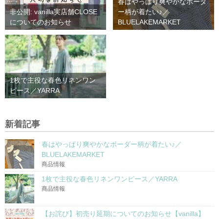
春はやっぱり爽やかなボーダ
非公開: vanilla実店舗CLOSE
ー柄が着たい♪／
についてのお知らせ
BLUELAKEMARKET
1枚で主役な春色リネンワン
ピース／YARRA
新着記事
春はやっぱり爽やかなボーダー柄が着たい♪／
BLUELAKEMARKET
商品情報
1枚で主役な春色リネンワンピース／YARRA
商品情報
【お詫び】初売り延期についてのお知らせ【vanilla】