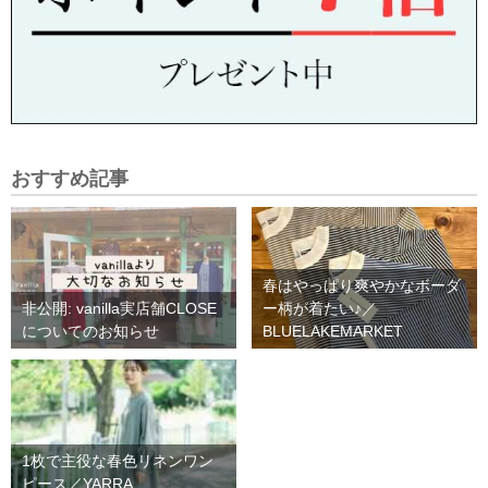
おすすめ記事
春はやっぱり爽やかなボーダ
非公開: vanilla実店舗CLOSE
ー柄が着たい♪／
についてのお知らせ
BLUELAKEMARKET
1枚で主役な春色リネンワン
ピース／YARRA