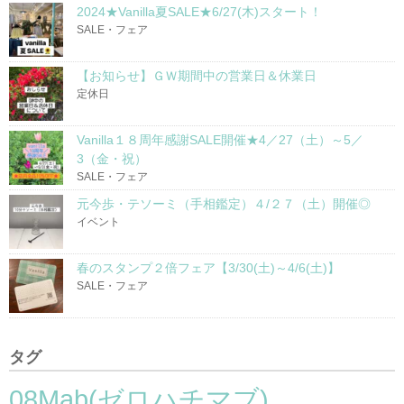
2024★Vanilla夏SALE★6/27(木)スタート！
SALE・フェア
【お知らせ】ＧＷ期間中の営業日＆休業日
定休日
Vanilla１８周年感謝SALE開催★4／27（土）～5／
3（金・祝）
SALE・フェア
元今歩・テソーミ（手相鑑定）４/２７（土）開催◎
イベント
春のスタンプ２倍フェア【3/30(土)～4/6(土)】
SALE・フェア
タグ
08Mab(ゼロハチマブ)