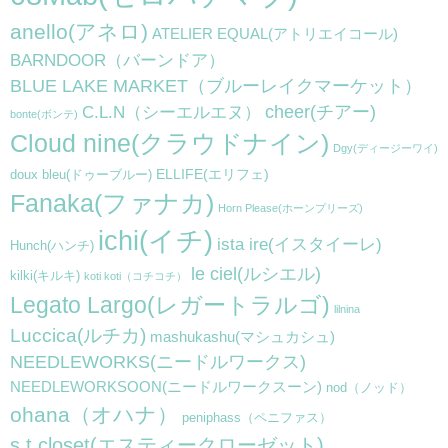
anello(アネロ)
ATELIER EQUAL(アトリエイコール)
BARNDOOR（バーンドア）
BLUE LAKE MARKET（ブルーレイクマーケット）
cheer(チアー)
C.L.N（シーエルエヌ）
bonte(ボンテ)
Cloud nine(クラウドナイン)
Dgy(ディージーワイ)
ELLIFE(エリフェ)
doux bleu(ドゥーブルー)
Fanaka(ファナカ)
Horn Please(ホーンプリーズ)
ichi(イチ)
ista ire(イスタイーレ)
Hunch(ハンチ)
le ciel(ルシエル)
kilki(キルキ)
koti koti（コチコチ）
Legato Largo(レガートラルゴ)
lilnina
Luccica(ルチカ)
mashukashu(マシュカシュ)
NEEDLEWORKS(ニードルワークス)
NEEDLEWORKSOON(ニードルワークスーン)
nod（ノッド）
ohana（オハナ）
peniphass（ペニファス）
s.t.closet(エスティークローゼット)