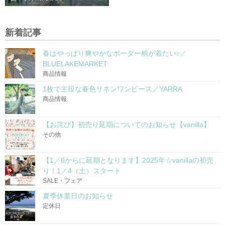
新着記事
春はやっぱり爽やかなボーダー柄が着たい♪／
BLUELAKEMARKET
商品情報
1枚で主役な春色リネンワンピース／YARRA
商品情報
【お詫び】初売り延期についてのお知らせ【vanilla】
その他
【1／6からに延期となります】2025年☆vanillaの初売
り！1／4（土）スタート
SALE・フェア
夏季休業日のお知らせ
定休日