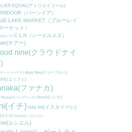
ELIER EQUAL(アトリエイコール)
ARNDOOR（バーンドア）
LUE LAKE MARKET（ブルーレイ
マーケット）
C.L.N（シーエルエヌ）
te(ボンテ)
eer(チアー)
loud nine(クラウドナイ
)
doux bleu(ドゥーブルー)
y(ディージーワイ)
LIFE(エリフェ)
anaka(ファナカ)
Hunch(ハンチ)
n Please(ホーンプリーズ)
chi(イチ)
ista ire(イスタイーレ)
ki(キルキ)
koti koti（コチコチ）
 ciel(ルシエル)