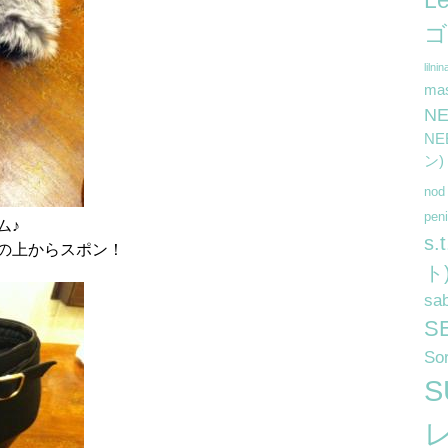
L
ゴ
lilnin
ma
N
N
ン)
no
pe
ム♪
s
の上からスポン！
ト
sa
S
So
S
レ