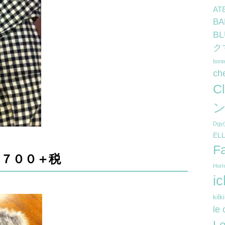
AT
B
B
ク
bon
ch
C
ン
Dg
EL
F
７００＋税
Hor
i
kil
le