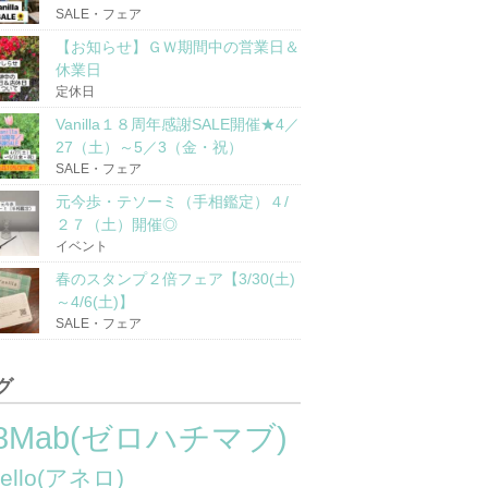
SALE・フェア
【お知らせ】ＧＷ期間中の営業日＆
休業日
定休日
Vanilla１８周年感謝SALE開催★4／
27（土）～5／3（金・祝）
SALE・フェア
元今歩・テソーミ（手相鑑定）４/
２７（土）開催◎
イベント
春のスタンプ２倍フェア【3/30(土)
～4/6(土)】
SALE・フェア
グ
8Mab(ゼロハチマブ)
nello(アネロ)