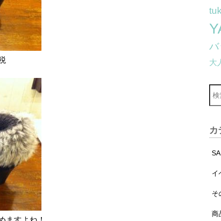
tu
Y
バ
税
大
カ
S
イ
そ
商
めますよね！