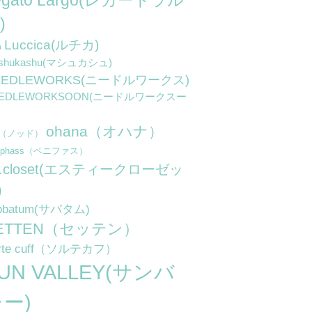
egato Largo(レガートラル
)
Luccica(ルチカ)
a
shukashu(マシュカシュ)
EEDLEWORKS(ニードルワークス)
EEDLEWORKSOON(ニードルワークスー
ohana（オハナ）
d（ノッド）
niphass（ペニファス）
.t.closet(エスティークローゼッ
)
bbatum(サバタム)
ETTEN（セッテン）
rte cuff（ソルテカフ）
UN VALLEY(サンバ
ー)