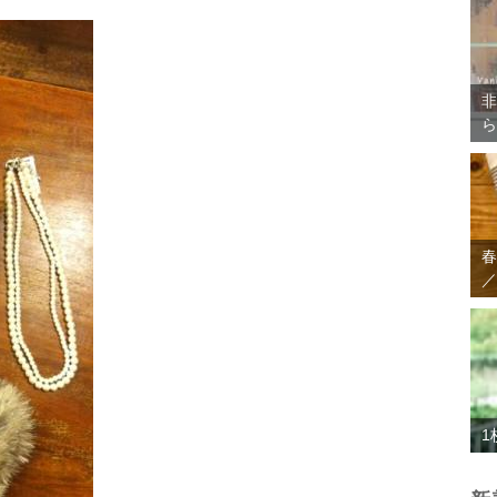
非
ら
春
／
1