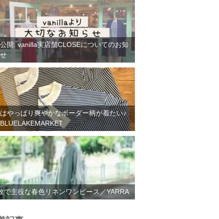
公開: vanilla実店舗CLOSEについてのお知
せ
はやっぱり爽やかなボーダー柄が着たい♪
BLUELAKEMARKET
枚で主役な春色リネンワンピース／YARRA