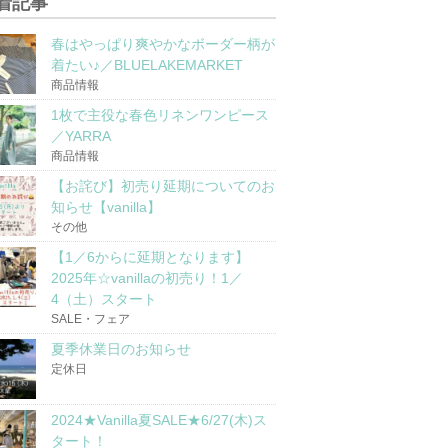
着記事
春はやっぱり爽やかなボーダー柄が
着たい♪／BLUELAKEMARKET
商品情報
1枚で主役な春色リネンワンピース
／YARRA
商品情報
【お詫び】初売り延期についてのお
知らせ【vanilla】
その他
【1／6からに延期となります】
2025年☆vanillaの初売り！1／
4（土）スタート
SALE・フェア
夏季休業日のお知らせ
定休日
2024★Vanilla夏SALE★6/27(木)ス
タート！