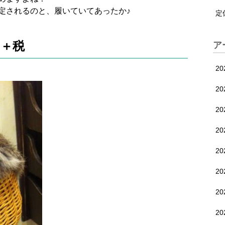
定されるのと、履いていてあったか♪
定
０＋税
ア
2
2
2
2
2
2
2
20