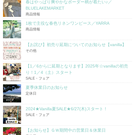
春はやっぱり爽やかなボーダー柄が着たい♪／
BLUELAKEMARKET
商品情報
1枚で主役な春色リネンワンピース／YARRA
商品情報
【お詫び】初売り延期についてのお知らせ【vanilla】
その他
【1／6からに延期となります】2025年☆vanillaの初売
り！1／4（土）スタート
SALE・フェア
夏季休業日のお知らせ
定休日
2024★Vanilla夏SALE★6/27(木)スタート！
SALE・フェア
【お知らせ】ＧＷ期間中の営業日＆休業日