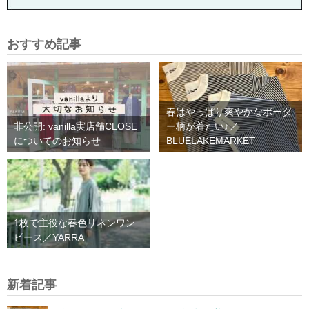
おすすめ記事
春はやっぱり爽やかなボーダ
非公開: vanilla実店舗CLOSE
ー柄が着たい♪／
についてのお知らせ
BLUELAKEMARKET
1枚で主役な春色リネンワン
ピース／YARRA
新着記事