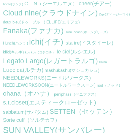
cheer(チアー)
C.L.N（シーエルエヌ）
bonte(ボンテ)
Cloud nine(クラウドナイン)
Dgy(ディージーワイ)
ELLIFE(エリフェ)
doux bleu(ドゥーブルー)
Fanaka(ファナカ)
Horn Please(ホーンプリーズ)
ichi(イチ)
ista ire(イスタイーレ)
Hunch(ハンチ)
le ciel(ルシエル)
kilki(キルキ)
koti koti（コチコチ）
Legato Largo(レガートラルゴ)
lilnina
Luccica(ルチカ)
mashukashu(マシュカシュ)
NEEDLEWORKS(ニードルワークス)
NEEDLEWORKSOON(ニードルワークスーン)
nod（ノッド）
ohana（オハナ）
peniphass（ペニファス）
s.t.closet(エスティークローゼット)
SETTEN（セッテン）
sabbatum(サバタム)
Sorte cuff（ソルテカフ）
SUN VALLEY(サンバレー)