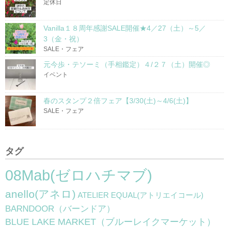
定休日
Vanilla１８周年感謝SALE開催★4／27（土）～5／
3（金・祝）
SALE・フェア
元今歩・テソーミ（手相鑑定）４/２７（土）開催◎
イベント
春のスタンプ２倍フェア【3/30(土)～4/6(土)】
SALE・フェア
タグ
08Mab(ゼロハチマブ)
anello(アネロ)
ATELIER EQUAL(アトリエイコール)
BARNDOOR（バーンドア）
BLUE LAKE MARKET（ブルーレイクマーケット）