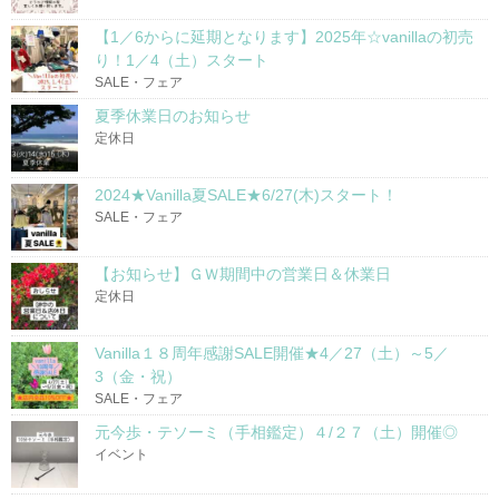
【1／6からに延期となります】2025年☆vanillaの初売
り！1／4（土）スタート
SALE・フェア
夏季休業日のお知らせ
定休日
2024★Vanilla夏SALE★6/27(木)スタート！
SALE・フェア
【お知らせ】ＧＷ期間中の営業日＆休業日
定休日
Vanilla１８周年感謝SALE開催★4／27（土）～5／
3（金・祝）
SALE・フェア
元今歩・テソーミ（手相鑑定）４/２７（土）開催◎
イベント