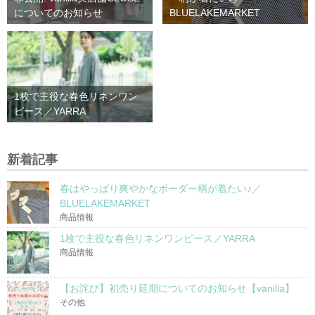
についてのお知らせ
BLUELAKEMARKET
1枚で主役な春色リネンワン
ピース／YARRA
新着記事
春はやっぱり爽やかなボーダー柄が着たい♪／
BLUELAKEMARKET
商品情報
1枚で主役な春色リネンワンピース／YARRA
商品情報
【お詫び】初売り延期についてのお知らせ【vanilla】
その他