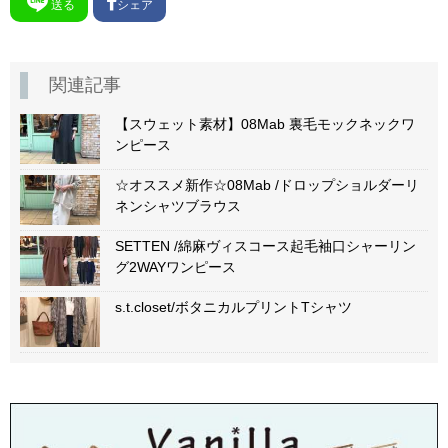
送る
シェア
関連記事
【スウェット素材】08Mab 裏毛モックネックワ
ンピース
☆オススメ新作☆08Mab /ドロップショルダーリ
ネンシャツブラウス
SETTEN /綿麻ヴィスコース起毛袖口シャーリン
グ2WAYワンピース
s.t.closet/ボタニカルプリントTシャツ