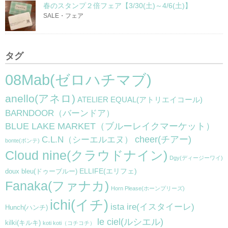
春のスタンプ２倍フェア【3/30(土)～4/6(土)】
SALE・フェア
タグ
08Mab(ゼロハチマブ)
anello(アネロ)
ATELIER EQUAL(アトリエイコール)
BARNDOOR（バーンドア）
BLUE LAKE MARKET（ブルーレイクマーケット）
cheer(チアー)
C.L.N（シーエルエヌ）
bonte(ボンテ)
Cloud nine(クラウドナイン)
Dgy(ディージーワイ)
ELLIFE(エリフェ)
doux bleu(ドゥーブルー)
Fanaka(ファナカ)
Horn Please(ホーンプリーズ)
ichi(イチ)
ista ire(イスタイーレ)
Hunch(ハンチ)
le ciel(ルシエル)
kilki(キルキ)
koti koti（コチコチ）