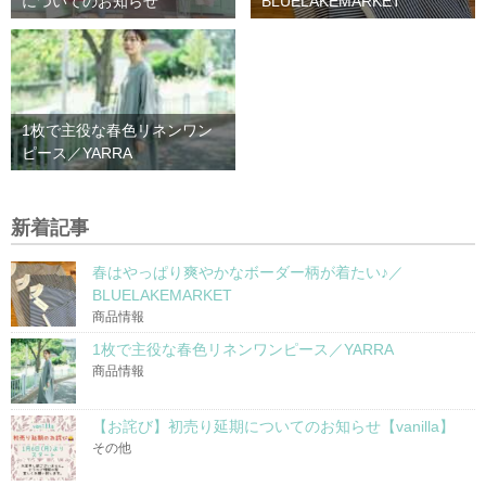
についてのお知らせ
BLUELAKEMARKET
1枚で主役な春色リネンワン
ピース／YARRA
新着記事
春はやっぱり爽やかなボーダー柄が着たい♪／
BLUELAKEMARKET
商品情報
1枚で主役な春色リネンワンピース／YARRA
商品情報
【お詫び】初売り延期についてのお知らせ【vanilla】
その他