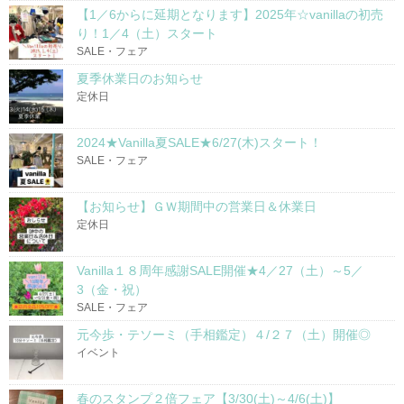
【1／6からに延期となります】2025年☆vanillaの初売
り！1／4（土）スタート
SALE・フェア
夏季休業日のお知らせ
定休日
2024★Vanilla夏SALE★6/27(木)スタート！
SALE・フェア
【お知らせ】ＧＷ期間中の営業日＆休業日
定休日
Vanilla１８周年感謝SALE開催★4／27（土）～5／
3（金・祝）
SALE・フェア
元今歩・テソーミ（手相鑑定）４/２７（土）開催◎
イベント
春のスタンプ２倍フェア【3/30(土)～4/6(土)】