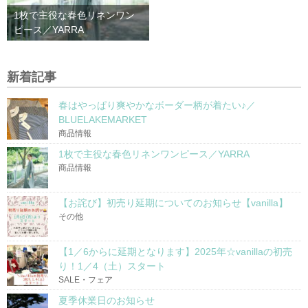
1枚で主役な春色リネンワン
ピース／YARRA
新着記事
春はやっぱり爽やかなボーダー柄が着たい♪／
BLUELAKEMARKET
商品情報
1枚で主役な春色リネンワンピース／YARRA
商品情報
【お詫び】初売り延期についてのお知らせ【vanilla】
その他
【1／6からに延期となります】2025年☆vanillaの初売
り！1／4（土）スタート
SALE・フェア
夏季休業日のお知らせ