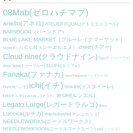
08Mab(ゼロハチマブ)
anello(アネロ)
ATELIER EQUAL(アトリエイコール)
BARNDOOR（バーンドア）
BLUE LAKE MARKET（ブルーレイクマーケット）
cheer(チアー)
C.L.N（シーエルエヌ）
bonte(ボンテ)
Cloud nine(クラウドナイン)
Dgy(ディージーワイ)
ELLIFE(エリフェ)
doux bleu(ドゥーブルー)
Fanaka(ファナカ)
Horn Please(ホーンプリーズ)
ichi(イチ)
ista ire(イスタイーレ)
Hunch(ハンチ)
le ciel(ルシエル)
kilki(キルキ)
koti koti（コチコチ）
Legato Largo(レガートラルゴ)
lilnina
Luccica(ルチカ)
mashukashu(マシュカシュ)
NEEDLEWORKS(ニードルワークス)
NEEDLEWORKSOON(ニードルワークスーン)
nod（ノッド）