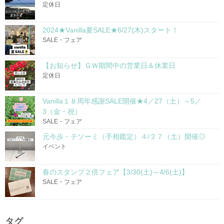
定休日
2024★Vanilla夏SALE★6/27(木)スタート！
SALE・フェア
【お知らせ】ＧＷ期間中の営業日＆休業日
定休日
Vanilla１８周年感謝SALE開催★4／27（土）～5／
3（金・祝）
SALE・フェア
元今歩・テソーミ（手相鑑定）４/２７（土）開催◎
イベント
春のスタンプ２倍フェア【3/30(土)～4/6(土)】
SALE・フェア
タグ