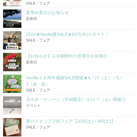
SALE・フェア
夏季休業日のお知らせ
定休日
2024★Vanilla夏SALE★6/27(木)スタート！
SALE・フェア
【お知らせ】ＧＷ期間中の営業日＆休業日
定休日
Vanilla１８周年感謝SALE開催★4／27（土）～5／
3（金・祝）
SALE・フェア
元今歩・テソーミ（手相鑑定）４/２７（土）開催◎
イベント
春のスタンプ２倍フェア【3/30(土)～4/6(土)】
SALE・フェア