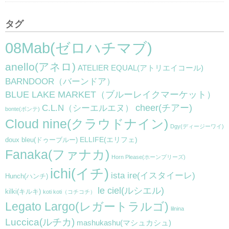
タグ
08Mab(ゼロハチマブ)
anello(アネロ)
ATELIER EQUAL(アトリエイコール)
BARNDOOR（バーンドア）
BLUE LAKE MARKET（ブルーレイクマーケット）
cheer(チアー)
C.L.N（シーエルエヌ）
bonte(ボンテ)
Cloud nine(クラウドナイン)
Dgy(ディージーワイ)
ELLIFE(エリフェ)
doux bleu(ドゥーブルー)
Fanaka(ファナカ)
Horn Please(ホーンプリーズ)
ichi(イチ)
ista ire(イスタイーレ)
Hunch(ハンチ)
le ciel(ルシエル)
kilki(キルキ)
koti koti（コチコチ）
Legato Largo(レガートラルゴ)
lilnina
Luccica(ルチカ)
mashukashu(マシュカシュ)