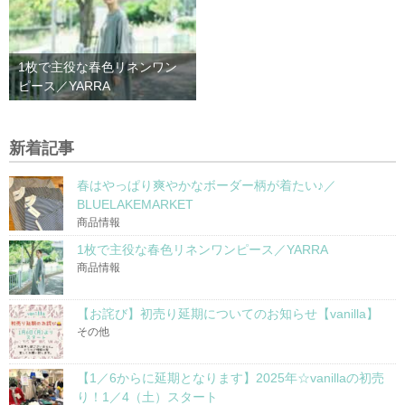
1枚で主役な春色リネンワン
ピース／YARRA
新着記事
春はやっぱり爽やかなボーダー柄が着たい♪／
BLUELAKEMARKET
商品情報
1枚で主役な春色リネンワンピース／YARRA
商品情報
【お詫び】初売り延期についてのお知らせ【vanilla】
その他
【1／6からに延期となります】2025年☆vanillaの初売
り！1／4（土）スタート