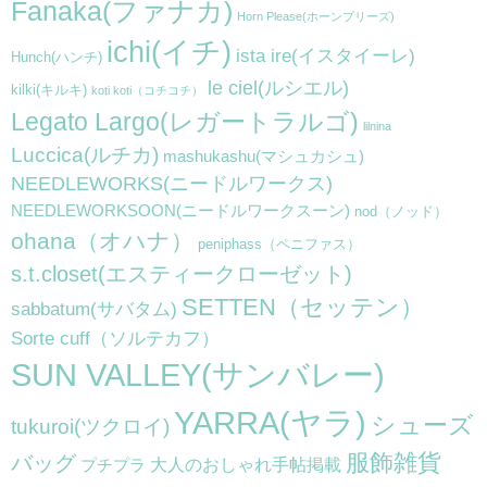
Fanaka(ファナカ)
Horn Please(ホーンプリーズ)
ichi(イチ)
ista ire(イスタイーレ)
Hunch(ハンチ)
le ciel(ルシエル)
kilki(キルキ)
koti koti（コチコチ）
Legato Largo(レガートラルゴ)
lilnina
Luccica(ルチカ)
mashukashu(マシュカシュ)
NEEDLEWORKS(ニードルワークス)
NEEDLEWORKSOON(ニードルワークスーン)
nod（ノッド）
ohana（オハナ）
peniphass（ペニファス）
s.t.closet(エスティークローゼット)
SETTEN（セッテン）
sabbatum(サバタム)
Sorte cuff（ソルテカフ）
SUN VALLEY(サンバレー)
YARRA(ヤラ)
シューズ
tukuroi(ツクロイ)
服飾雑貨
バッグ
大人のおしゃれ手帖掲載
プチプラ