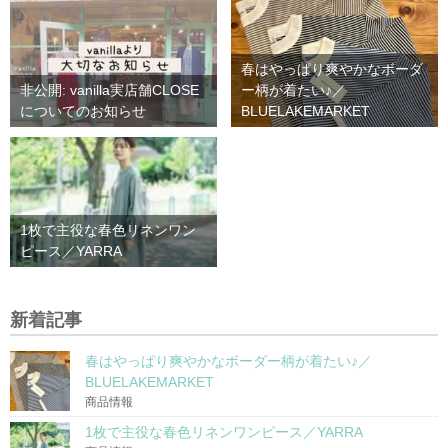
春はやっぱり爽やかなボーダ
非公開: vanilla実店舗CLOSE
ー柄が着たい♪／
についてのお知らせ
BLUELAKEMARKET
1枚で主役な春色リネンワン
ピース／YARRA
新着記事
春はやっぱり爽やかなボーダー柄が着たい♪／
BLUELAKEMARKET
商品情報
1枚で主役な春色リネンワンピース／YARRA