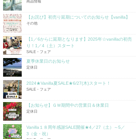
商品情報
【お詫び】初売り延期についてのお知らせ【vanilla】
その他
【1／6からに延期となります】2025年☆vanillaの初売
り！1／4（土）スタート
SALE・フェア
夏季休業日のお知らせ
定休日
2024★Vanilla夏SALE★6/27(木)スタート！
SALE・フェア
【お知らせ】ＧＷ期間中の営業日＆休業日
定休日
Vanilla１８周年感謝SALE開催★4／27（土）～5／
3（金・祝）