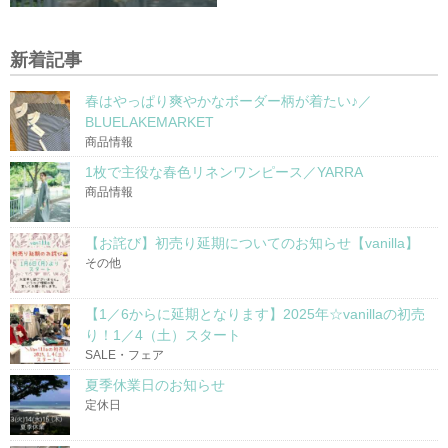
新着記事
春はやっぱり爽やかなボーダー柄が着たい♪／
BLUELAKEMARKET
商品情報
1枚で主役な春色リネンワンピース／YARRA
商品情報
【お詫び】初売り延期についてのお知らせ【vanilla】
その他
【1／6からに延期となります】2025年☆vanillaの初売
り！1／4（土）スタート
SALE・フェア
夏季休業日のお知らせ
定休日