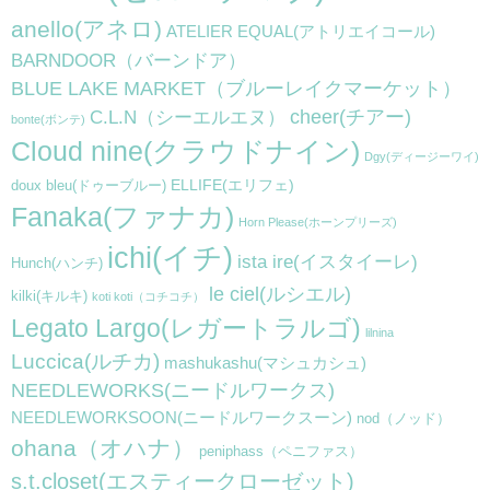
anello(アネロ)
ATELIER EQUAL(アトリエイコール)
BARNDOOR（バーンドア）
BLUE LAKE MARKET（ブルーレイクマーケット）
cheer(チアー)
C.L.N（シーエルエヌ）
bonte(ボンテ)
Cloud nine(クラウドナイン)
Dgy(ディージーワイ)
ELLIFE(エリフェ)
doux bleu(ドゥーブルー)
Fanaka(ファナカ)
Horn Please(ホーンプリーズ)
ichi(イチ)
ista ire(イスタイーレ)
Hunch(ハンチ)
le ciel(ルシエル)
kilki(キルキ)
koti koti（コチコチ）
Legato Largo(レガートラルゴ)
lilnina
Luccica(ルチカ)
mashukashu(マシュカシュ)
NEEDLEWORKS(ニードルワークス)
NEEDLEWORKSOON(ニードルワークスーン)
nod（ノッド）
ohana（オハナ）
peniphass（ペニファス）
s.t.closet(エスティークローゼット)