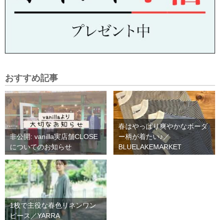
おすすめ記事
春はやっぱり爽やかなボーダ
非公開: vanilla実店舗CLOSE
ー柄が着たい♪／
についてのお知らせ
BLUELAKEMARKET
1枚で主役な春色リネンワン
ピース／YARRA