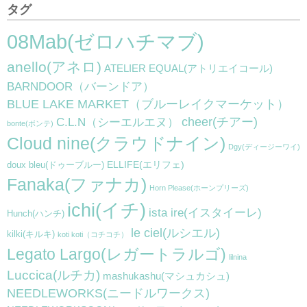
タグ
08Mab(ゼロハチマブ)
anello(アネロ)
ATELIER EQUAL(アトリエイコール)
BARNDOOR（バーンドア）
BLUE LAKE MARKET（ブルーレイクマーケット）
cheer(チアー)
C.L.N（シーエルエヌ）
bonte(ボンテ)
Cloud nine(クラウドナイン)
Dgy(ディージーワイ)
ELLIFE(エリフェ)
doux bleu(ドゥーブルー)
Fanaka(ファナカ)
Horn Please(ホーンプリーズ)
ichi(イチ)
ista ire(イスタイーレ)
Hunch(ハンチ)
le ciel(ルシエル)
kilki(キルキ)
koti koti（コチコチ）
Legato Largo(レガートラルゴ)
lilnina
Luccica(ルチカ)
mashukashu(マシュカシュ)
NEEDLEWORKS(ニードルワークス)