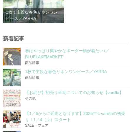
1枚で主役な春色リネンワン
ピース／YARRA
新着記事
春はやっぱり爽やかなボーダー柄が着たい♪／
BLUELAKEMARKET
商品情報
1枚で主役な春色リネンワンピース／YARRA
商品情報
【お詫び】初売り延期についてのお知らせ【vanilla】
その他
【1／6からに延期となります】2025年☆vanillaの初売
り！1／4（土）スタート
SALE・フェア