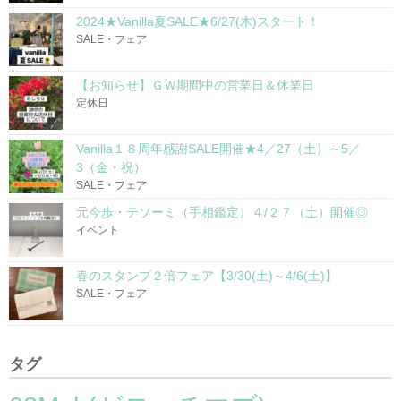
2024★Vanilla夏SALE★6/27(木)スタート！
SALE・フェア
【お知らせ】ＧＷ期間中の営業日＆休業日
定休日
Vanilla１８周年感謝SALE開催★4／27（土）～5／
3（金・祝）
SALE・フェア
元今歩・テソーミ（手相鑑定）４/２７（土）開催◎
イベント
春のスタンプ２倍フェア【3/30(土)～4/6(土)】
SALE・フェア
タグ