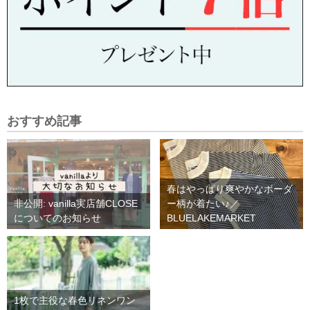
おすすめ記事
春はやっぱり爽やかなボーダ
非公開: vanilla実店舗CLOSE
ー柄が着たい♪／
についてのお知らせ
BLUELAKEMARKET
1枚で主役な春色リネンワン