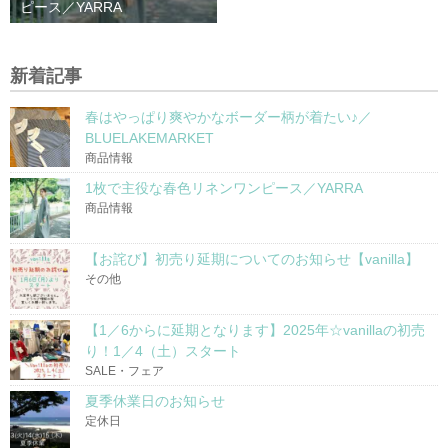
ピース／YARRA
新着記事
春はやっぱり爽やかなボーダー柄が着たい♪／
BLUELAKEMARKET
商品情報
1枚で主役な春色リネンワンピース／YARRA
商品情報
【お詫び】初売り延期についてのお知らせ【vanilla】
その他
【1／6からに延期となります】2025年☆vanillaの初売
り！1／4（土）スタート
SALE・フェア
夏季休業日のお知らせ
定休日