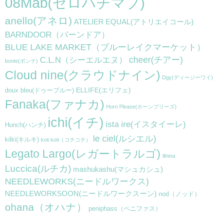
08Mab(ゼロハチマブ)
anello(アネロ)
ATELIER EQUAL(アトリエイコール)
BARNDOOR（バーンドア）
BLUE LAKE MARKET（ブルーレイクマーケット）
cheer(チアー)
C.L.N（シーエルエヌ）
bonte(ボンテ)
Cloud nine(クラウドナイン)
Dgy(ディージーワイ)
ELLIFE(エリフェ)
doux bleu(ドゥーブルー)
Fanaka(ファナカ)
Horn Please(ホーンプリーズ)
ichi(イチ)
ista ire(イスタイーレ)
Hunch(ハンチ)
le ciel(ルシエル)
kilki(キルキ)
koti koti（コチコチ）
Legato Largo(レガートラルゴ)
lilnina
Luccica(ルチカ)
mashukashu(マシュカシュ)
NEEDLEWORKS(ニードルワークス)
NEEDLEWORKSOON(ニードルワークスーン)
nod（ノッド）
ohana（オハナ）
peniphass（ペニファス）