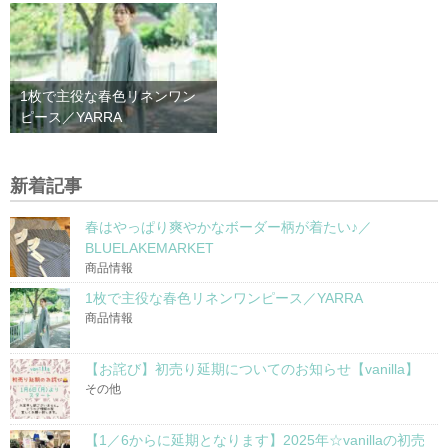
1枚で主役な春色リネンワン
ピース／YARRA
新着記事
春はやっぱり爽やかなボーダー柄が着たい♪／
BLUELAKEMARKET
商品情報
1枚で主役な春色リネンワンピース／YARRA
商品情報
【お詫び】初売り延期についてのお知らせ【vanilla】
その他
【1／6からに延期となります】2025年☆vanillaの初売