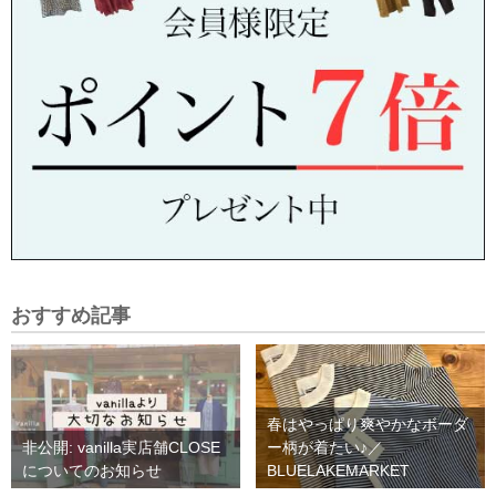
おすすめ記事
春はやっぱり爽やかなボーダ
非公開: vanilla実店舗CLOSE
ー柄が着たい♪／
についてのお知らせ
BLUELAKEMARKET