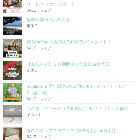
り！1／4（土）スタート
SALE・フェア
夏季休業日のお知らせ
定休日
2024★Vanilla夏SALE★6/27(木)スタート！
SALE・フェア
【お知らせ】ＧＷ期間中の営業日＆休業日
定休日
Vanilla１８周年感謝SALE開催★4／27（土）～5／
3（金・祝）
SALE・フェア
元今歩・テソーミ（手相鑑定）４/２７（土）開催◎
イベント
春のスタンプ２倍フェア【3/30(土)～4/6(土)】
SALE・フェア