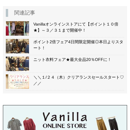
関連記事
Vanillaオンラインストアにて【ポイント１０倍
★】～３／３１まで開催中！
ポイント2倍フェア4日間限定開催◎本日よりスタ
ート！
ニット衣料フェア★最大全品20％OFFに！
＼＼１/２４（木）クリアランスセールスタート♡
／／