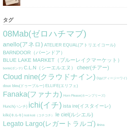
タグ
08Mab(ゼロハチマブ)
anello(アネロ)
ATELIER EQUAL(アトリエイコール)
BARNDOOR（バーンドア）
BLUE LAKE MARKET（ブルーレイクマーケット）
cheer(チアー)
C.L.N（シーエルエヌ）
bonte(ボンテ)
Cloud nine(クラウドナイン)
Dgy(ディージーワイ)
ELLIFE(エリフェ)
doux bleu(ドゥーブルー)
Fanaka(ファナカ)
Horn Please(ホーンプリーズ)
ichi(イチ)
ista ire(イスタイーレ)
Hunch(ハンチ)
le ciel(ルシエル)
kilki(キルキ)
koti koti（コチコチ）
Legato Largo(レガートラルゴ)
lilnina