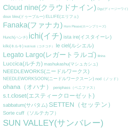
Cloud nine(クラウドナイン)
Dgy(ディージーワイ)
ELLIFE(エリフェ)
doux bleu(ドゥーブルー)
Fanaka(ファナカ)
Horn Please(ホーンプリーズ)
ichi(イチ)
ista ire(イスタイーレ)
Hunch(ハンチ)
le ciel(ルシエル)
kilki(キルキ)
koti koti（コチコチ）
Legato Largo(レガートラルゴ)
lilnina
Luccica(ルチカ)
mashukashu(マシュカシュ)
NEEDLEWORKS(ニードルワークス)
NEEDLEWORKSOON(ニードルワークスーン)
nod（ノッド）
ohana（オハナ）
peniphass（ペニファス）
s.t.closet(エスティークローゼット)
SETTEN（セッテン）
sabbatum(サバタム)
Sorte cuff（ソルテカフ）
SUN VALLEY(サンバレー)