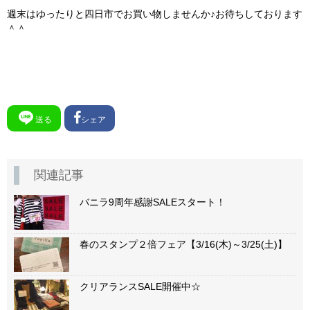
週末はゆったりと四日市でお買い物しませんか♪お待ちしております
＾＾
送る
シェア
関連記事
バニラ9周年感謝SALEスタート！
春のスタンプ２倍フェア【3/16(木)～3/25(土)】
クリアランスSALE開催中☆