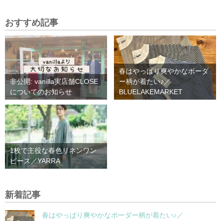
おすすめ記事
春はやっぱり爽やかなボーダ
非公開: vanilla実店舗CLOSE
ー柄が着たい♪／
についてのお知らせ
BLUELAKEMARKET
1枚で主役な春色リネンワン
ピース／YARRA
新着記事
春はやっぱり爽やかなボーダー柄が着たい♪／