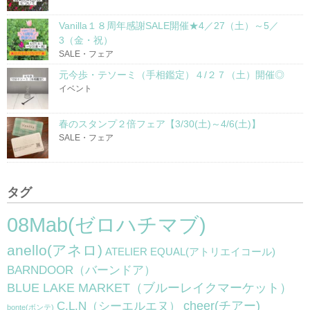
Vanilla１８周年感謝SALE開催★4／27（土）～5／
3（金・祝）
SALE・フェア
元今歩・テソーミ（手相鑑定）４/２７（土）開催◎
イベント
春のスタンプ２倍フェア【3/30(土)～4/6(土)】
SALE・フェア
タグ
08Mab(ゼロハチマブ)
anello(アネロ)
ATELIER EQUAL(アトリエイコール)
BARNDOOR（バーンドア）
BLUE LAKE MARKET（ブルーレイクマーケット）
cheer(チアー)
C.L.N（シーエルエヌ）
bonte(ボンテ)