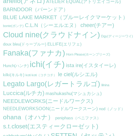
anello(アネロ)
ATELIER EQUAL(アトリエイコール)
BARNDOOR（バーンドア）
BLUE LAKE MARKET（ブルーレイクマーケット）
cheer(チアー)
C.L.N（シーエルエヌ）
bonte(ボンテ)
Cloud nine(クラウドナイン)
Dgy(ディージーワイ)
ELLIFE(エリフェ)
doux bleu(ドゥーブルー)
Fanaka(ファナカ)
Horn Please(ホーンプリーズ)
ichi(イチ)
ista ire(イスタイーレ)
Hunch(ハンチ)
le ciel(ルシエル)
kilki(キルキ)
koti koti（コチコチ）
Legato Largo(レガートラルゴ)
lilnina
Luccica(ルチカ)
mashukashu(マシュカシュ)
NEEDLEWORKS(ニードルワークス)
NEEDLEWORKSOON(ニードルワークスーン)
nod（ノッド）
ohana（オハナ）
peniphass（ペニファス）
s.t.closet(エスティークローゼット)
SETTEN（セッテン）