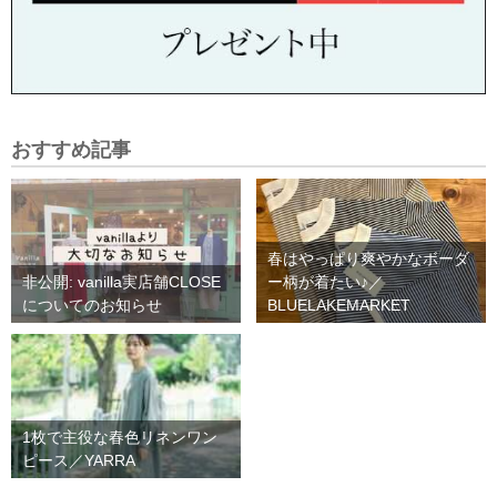
おすすめ記事
春はやっぱり爽やかなボーダ
非公開: vanilla実店舗CLOSE
ー柄が着たい♪／
についてのお知らせ
BLUELAKEMARKET
1枚で主役な春色リネンワン
ピース／YARRA