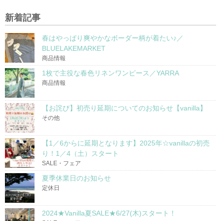
新着記事
春はやっぱり爽やかなボーダー柄が着たい♪／
BLUELAKEMARKET
商品情報
1枚で主役な春色リネンワンピース／YARRA
商品情報
【お詫び】初売り延期についてのお知らせ【vanilla】
その他
【1／6からに延期となります】2025年☆vanillaの初売
り！1／4（土）スタート
SALE・フェア
夏季休業日のお知らせ
定休日
2024★Vanilla夏SALE★6/27(木)スタート！