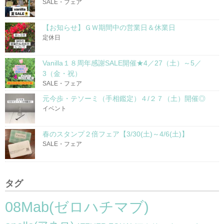
SALE・フェア
【お知らせ】ＧＷ期間中の営業日＆休業日
定休日
Vanilla１８周年感謝SALE開催★4／27（土）～5／
3（金・祝）
SALE・フェア
元今歩・テソーミ（手相鑑定）４/２７（土）開催◎
イベント
春のスタンプ２倍フェア【3/30(土)～4/6(土)】
SALE・フェア
タグ
08Mab(ゼロハチマブ)