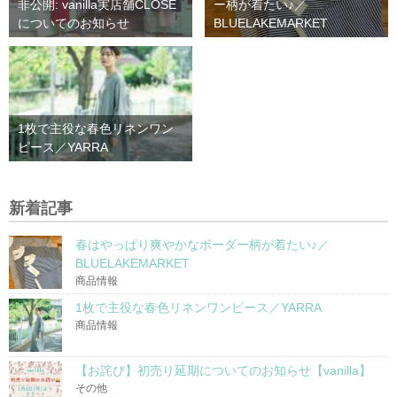
非公開: vanilla実店舗CLOSE
ー柄が着たい♪／
についてのお知らせ
BLUELAKEMARKET
1枚で主役な春色リネンワン
ピース／YARRA
新着記事
春はやっぱり爽やかなボーダー柄が着たい♪／
BLUELAKEMARKET
商品情報
1枚で主役な春色リネンワンピース／YARRA
商品情報
【お詫び】初売り延期についてのお知らせ【vanilla】
その他