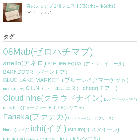
春のスタンプ２倍フェア【3/30(土)～4/6(土)】
SALE・フェア
タグ
08Mab(ゼロハチマブ)
anello(アネロ)
ATELIER EQUAL(アトリエイコール)
BARNDOOR（バーンドア）
BLUE LAKE MARKET（ブルーレイクマーケット）
cheer(チアー)
C.L.N（シーエルエヌ）
bonte(ボンテ)
Cloud nine(クラウドナイン)
Dgy(ディージーワイ)
ELLIFE(エリフェ)
doux bleu(ドゥーブルー)
Fanaka(ファナカ)
Horn Please(ホーンプリーズ)
ichi(イチ)
ista ire(イスタイーレ)
Hunch(ハンチ)
le ciel(ルシエル)
kilki(キルキ)
koti koti（コチコチ）