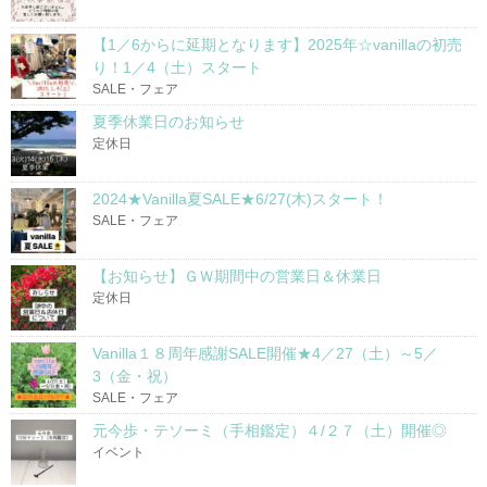
【1／6からに延期となります】2025年☆vanillaの初売
り！1／4（土）スタート
SALE・フェア
夏季休業日のお知らせ
定休日
2024★Vanilla夏SALE★6/27(木)スタート！
SALE・フェア
【お知らせ】ＧＷ期間中の営業日＆休業日
定休日
Vanilla１８周年感謝SALE開催★4／27（土）～5／
3（金・祝）
SALE・フェア
元今歩・テソーミ（手相鑑定）４/２７（土）開催◎
イベント