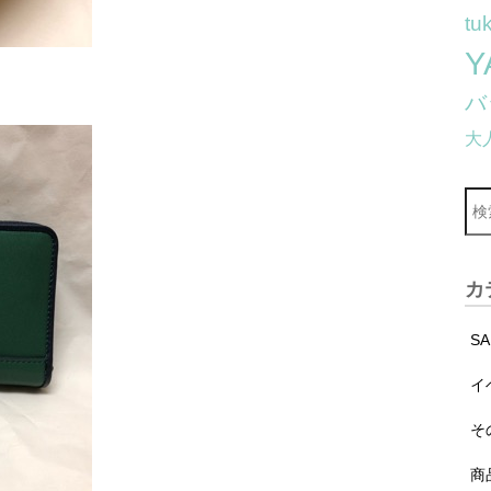
tu
Y
バ
大
カ
S
イ
そ
商