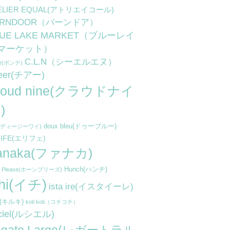
ELIER EQUAL(アトリエイコール)
ARNDOOR（バーンドア）
LUE LAKE MARKET（ブルーレイ
マーケット）
C.L.N（シーエルエヌ）
te(ボンテ)
eer(チアー)
loud nine(クラウドナイ
)
doux bleu(ドゥーブルー)
y(ディージーワイ)
LIFE(エリフェ)
anaka(ファナカ)
Hunch(ハンチ)
n Please(ホーンプリーズ)
chi(イチ)
ista ire(イスタイーレ)
ki(キルキ)
koti koti（コチコチ）
 ciel(ルシエル)