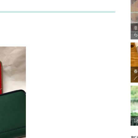
非
ら
春
／
1