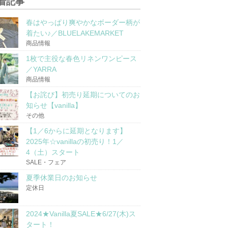
着記事
春はやっぱり爽やかなボーダー柄が
着たい♪／BLUELAKEMARKET
商品情報
1枚で主役な春色リネンワンピース
／YARRA
商品情報
【お詫び】初売り延期についてのお
知らせ【vanilla】
その他
【1／6からに延期となります】
2025年☆vanillaの初売り！1／
4（土）スタート
SALE・フェア
夏季休業日のお知らせ
定休日
2024★Vanilla夏SALE★6/27(木)ス
タート！