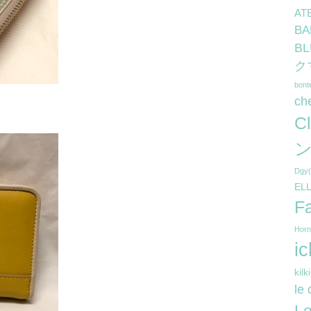
AT
B
B
ク
bon
ch
C
ン
Dg
EL
F
Hor
i
kil
le