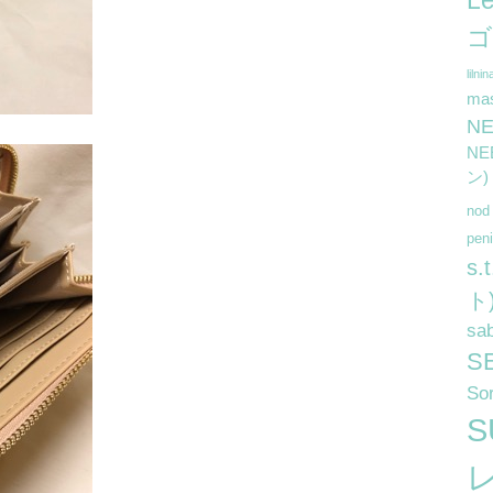
L
ゴ
lilnin
ma
N
N
ン)
no
pe
s
ト
sa
S
So
S
レ