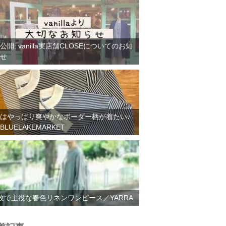
公開: vanilla実店舗CLOSEについてのお知
せ
はやっぱり爽やかなボーダー柄が着たい♪
BLUELAKEMARKET
枚で主役な春色リネンワンピース／YARRA