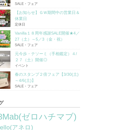
SALE・フェア
【お知らせ】ＧＷ期間中の営業日＆
休業日
定休日
Vanilla１８周年感謝SALE開催★4／
27（土）～5／3（金・祝）
SALE・フェア
元今歩・テソーミ（手相鑑定）４/
２７（土）開催◎
イベント
春のスタンプ２倍フェア【3/30(土)
～4/6(土)】
SALE・フェア
グ
8Mab(ゼロハチマブ)
nello(アネロ)