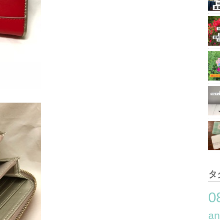
タ
0
a