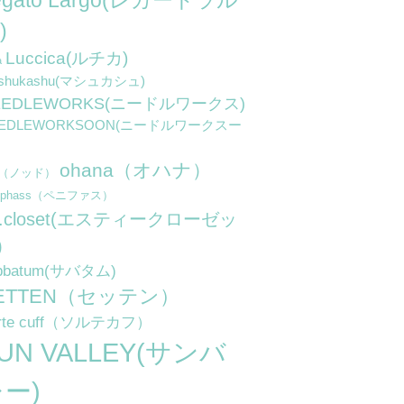
egato Largo(レガートラル
)
Luccica(ルチカ)
a
shukashu(マシュカシュ)
EEDLEWORKS(ニードルワークス)
EEDLEWORKSOON(ニードルワークスー
ohana（オハナ）
d（ノッド）
niphass（ペニファス）
.t.closet(エスティークローゼッ
)
bbatum(サバタム)
ETTEN（セッテン）
rte cuff（ソルテカフ）
UN VALLEY(サンバ
ー)