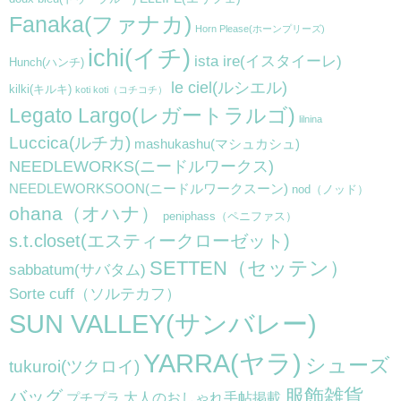
Fanaka(ファナカ)
Horn Please(ホーンプリーズ)
ichi(イチ)
ista ire(イスタイーレ)
Hunch(ハンチ)
le ciel(ルシエル)
kilki(キルキ)
koti koti（コチコチ）
Legato Largo(レガートラルゴ)
lilnina
Luccica(ルチカ)
mashukashu(マシュカシュ)
NEEDLEWORKS(ニードルワークス)
NEEDLEWORKSOON(ニードルワークスーン)
nod（ノッド）
ohana（オハナ）
peniphass（ペニファス）
s.t.closet(エスティークローゼット)
SETTEN（セッテン）
sabbatum(サバタム)
Sorte cuff（ソルテカフ）
SUN VALLEY(サンバレー)
YARRA(ヤラ)
シューズ
tukuroi(ツクロイ)
服飾雑貨
バッグ
大人のおしゃれ手帖掲載
プチプラ