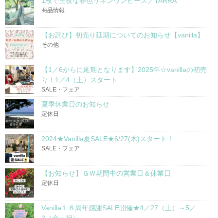
1枚で主役な春色リネンワンピース／YARRA
商品情報
【お詫び】初売り延期についてのお知らせ【vanilla】
その他
【1／6からに延期となります】2025年☆vanillaの初売
り！1／4（土）スタート
SALE・フェア
夏季休業日のお知らせ
定休日
2024★Vanilla夏SALE★6/27(木)スタート！
SALE・フェア
【お知らせ】ＧＷ期間中の営業日＆休業日
定休日
Vanilla１８周年感謝SALE開催★4／27（土）～5／
3（金・祝）