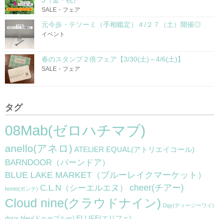
SALE・フェア
元今歩・テソーミ（手相鑑定）４/２７（土）開催◎
イベント
春のスタンプ２倍フェア【3/30(土)～4/6(土)】
SALE・フェア
タグ
08Mab(ゼロハチマブ)
anello(アネロ)
ATELIER EQUAL(アトリエイコール)
BARNDOOR（バーンドア）
BLUE LAKE MARKET（ブルーレイクマーケット）
cheer(チアー)
C.L.N（シーエルエヌ）
bonte(ボンテ)
Cloud nine(クラウドナイン)
Dgy(ディージーワイ)
ELLIFE(エリフェ)
doux bleu(ドゥーブルー)