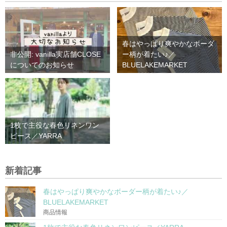
春はやっぱり爽やかなボーダ
非公開: vanilla実店舗CLOSE
ー柄が着たい♪／
についてのお知らせ
BLUELAKEMARKET
1枚で主役な春色リネンワン
ピース／YARRA
新着記事
春はやっぱり爽やかなボーダー柄が着たい♪／
BLUELAKEMARKET
商品情報