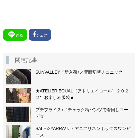
送る
シェア
関連記事
SUNVALLEY／新入荷♪／背面切替チュニック
★ATELIER EQUAL（アトリエイコール）２０２
２年お楽しみ服袋★
プチプライス♪／チェック柄パンツで着回しコー
デ☆
SALE☆YARRA/リトアニアリネンボックスワンピ
ース