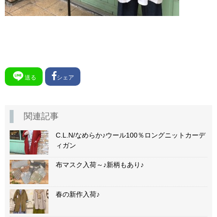
送る
シェア
関連記事
C.L.N/なめらか♪ウール100％ロングニットカーデ
ィガン
布マスク入荷～♪新柄もあり♪
春の新作入荷♪