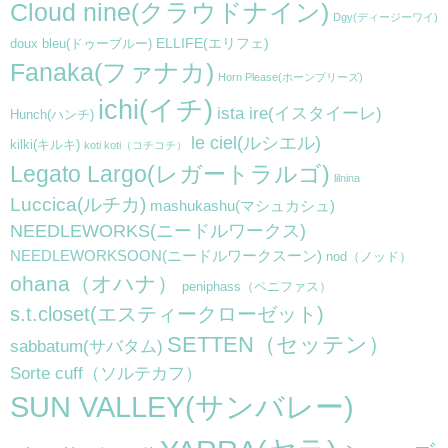
Cloud nine(クラウドナイン)
Dgy(ディージーワイ)
ELLIFE(エリフェ)
doux bleu(ドゥーブルー)
Fanaka(ファナカ)
Horn Please(ホーンプリーズ)
ichi(イチ)
ista ire(イスタイーレ)
Hunch(ハンチ)
le ciel(ルシエル)
kilki(キルキ)
koti koti（コチコチ）
Legato Largo(レガートラルゴ)
lilnina
Luccica(ルチカ)
mashukashu(マシュカシュ)
NEEDLEWORKS(ニードルワークス)
NEEDLEWORKSOON(ニードルワークスーン)
nod（ノッド）
ohana（オハナ）
peniphass（ペニファス）
s.t.closet(エスティークローゼット)
SETTEN（セッテン）
sabbatum(サバタム)
Sorte cuff（ソルテカフ）
SUN VALLEY(サンバレー)