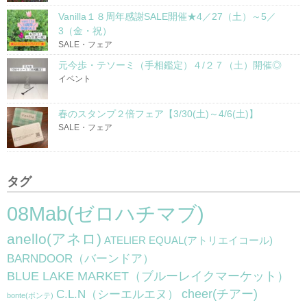
Vanilla１８周年感謝SALE開催★4／27（土）～5／
3（金・祝）
SALE・フェア
元今歩・テソーミ（手相鑑定）４/２７（土）開催◎
イベント
春のスタンプ２倍フェア【3/30(土)～4/6(土)】
SALE・フェア
タグ
08Mab(ゼロハチマブ)
anello(アネロ)
ATELIER EQUAL(アトリエイコール)
BARNDOOR（バーンドア）
BLUE LAKE MARKET（ブルーレイクマーケット）
cheer(チアー)
C.L.N（シーエルエヌ）
bonte(ボンテ)