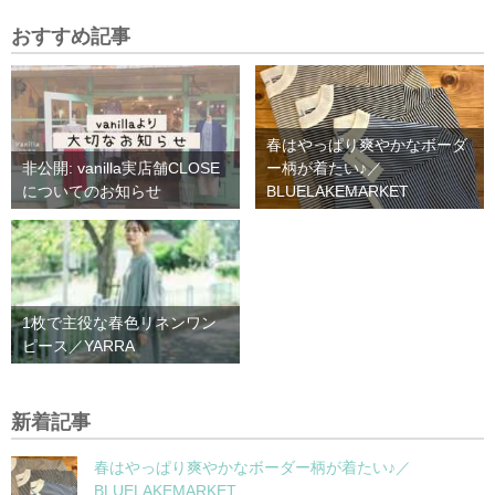
おすすめ記事
春はやっぱり爽やかなボーダ
非公開: vanilla実店舗CLOSE
ー柄が着たい♪／
についてのお知らせ
BLUELAKEMARKET
1枚で主役な春色リネンワン
ピース／YARRA
新着記事
春はやっぱり爽やかなボーダー柄が着たい♪／
BLUELAKEMARKET