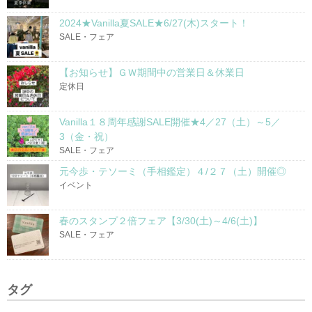
2024★Vanilla夏SALE★6/27(木)スタート！
SALE・フェア
【お知らせ】ＧＷ期間中の営業日＆休業日
定休日
Vanilla１８周年感謝SALE開催★4／27（土）～5／
3（金・祝）
SALE・フェア
元今歩・テソーミ（手相鑑定）４/２７（土）開催◎
イベント
春のスタンプ２倍フェア【3/30(土)～4/6(土)】
SALE・フェア
タグ