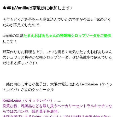
今年もVanillaは茶散歩に参加します♪
今年もどくだみ茶を～と意気込んでいたのですが今回ami家のどく
だみが不足でしたので、
ami家の親戚
たまえおばあちゃんの特製梅シロップソーダをご提供
します
！
野菜作りもお料理も上手、いつも明るく元気なたまえおばあちゃん
のシュワッと爽やかな梅シロップソーダ、ぜひ茶散歩で飲んでいた
だけると嬉しいです♪
一緒にお出しする小菓子は、大阪の堀江にあるKeittoLeipa（ケイッ
トレイパ）さんのクッキー☆彡
KeittoLeipa（ケイットレイパ）……
良質な粉、乳製品などを取り扱うベーカリーセントラルキッチンな
らではのパンや、焼き菓子を展開。
大阪北堀江にあるKeitto（ケイット）ではお洋服＆作家小物と並べ