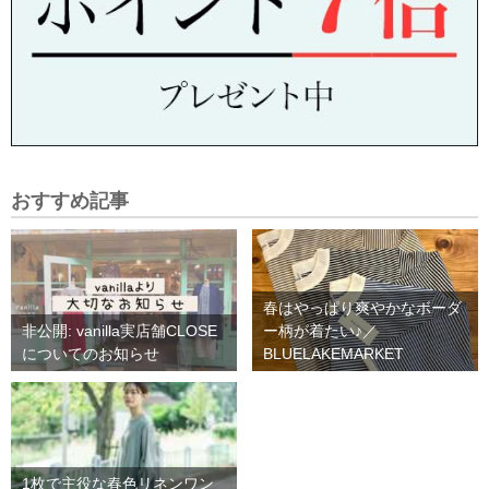
おすすめ記事
春はやっぱり爽やかなボーダ
非公開: vanilla実店舗CLOSE
ー柄が着たい♪／
についてのお知らせ
BLUELAKEMARKET
1枚で主役な春色リネンワン