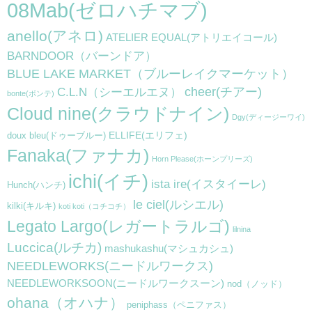
08Mab(ゼロハチマブ)
anello(アネロ)
ATELIER EQUAL(アトリエイコール)
BARNDOOR（バーンドア）
BLUE LAKE MARKET（ブルーレイクマーケット）
cheer(チアー)
C.L.N（シーエルエヌ）
bonte(ボンテ)
Cloud nine(クラウドナイン)
Dgy(ディージーワイ)
ELLIFE(エリフェ)
doux bleu(ドゥーブルー)
Fanaka(ファナカ)
Horn Please(ホーンプリーズ)
ichi(イチ)
ista ire(イスタイーレ)
Hunch(ハンチ)
le ciel(ルシエル)
kilki(キルキ)
koti koti（コチコチ）
Legato Largo(レガートラルゴ)
lilnina
Luccica(ルチカ)
mashukashu(マシュカシュ)
NEEDLEWORKS(ニードルワークス)
NEEDLEWORKSOON(ニードルワークスーン)
nod（ノッド）
ohana（オハナ）
peniphass（ペニファス）