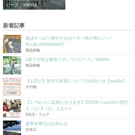
ピース／YARRA
新着記事
春はやっぱり爽やかなボーダー柄が着たい♪／
BLUELAKEMARKET
商品情報
1枚で主役な春色リネンワンピース／YARRA
商品情報
【お詫び】初売り延期についてのお知らせ【vanilla】
その他
【1／6からに延期となります】2025年☆vanillaの初売
り！1／4（土）スタート
SALE・フェア
夏季休業日のお知らせ
定休日