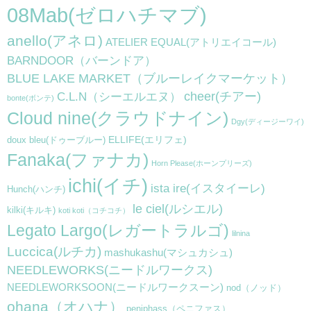
08Mab(ゼロハチマブ)
anello(アネロ)
ATELIER EQUAL(アトリエイコール)
BARNDOOR（バーンドア）
BLUE LAKE MARKET（ブルーレイクマーケット）
cheer(チアー)
C.L.N（シーエルエヌ）
bonte(ボンテ)
Cloud nine(クラウドナイン)
Dgy(ディージーワイ)
ELLIFE(エリフェ)
doux bleu(ドゥーブルー)
Fanaka(ファナカ)
Horn Please(ホーンプリーズ)
ichi(イチ)
ista ire(イスタイーレ)
Hunch(ハンチ)
le ciel(ルシエル)
kilki(キルキ)
koti koti（コチコチ）
Legato Largo(レガートラルゴ)
lilnina
Luccica(ルチカ)
mashukashu(マシュカシュ)
NEEDLEWORKS(ニードルワークス)
NEEDLEWORKSOON(ニードルワークスーン)
nod（ノッド）
ohana（オハナ）
peniphass（ペニファス）