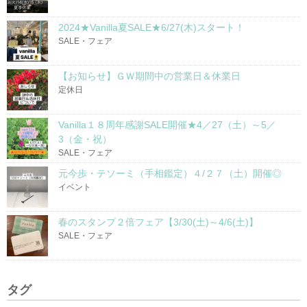
2024★Vanilla夏SALE★6/27(木)スタート！
SALE・フェア
【お知らせ】ＧＷ期間中の営業日＆休業日
定休日
Vanilla１８周年感謝SALE開催★4／27（土）～5／
3（金・祝）
SALE・フェア
元今歩・テソーミ（手相鑑定）４/２７（土）開催◎
イベント
春のスタンプ２倍フェア【3/30(土)～4/6(土)】
SALE・フェア
タグ