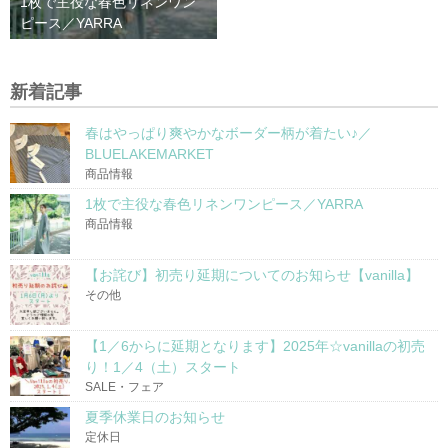
1枚で主役な春色リネンワン
ピース／YARRA
新着記事
春はやっぱり爽やかなボーダー柄が着たい♪／
BLUELAKEMARKET
商品情報
1枚で主役な春色リネンワンピース／YARRA
商品情報
【お詫び】初売り延期についてのお知らせ【vanilla】
その他
【1／6からに延期となります】2025年☆vanillaの初売
り！1／4（土）スタート
SALE・フェア
夏季休業日のお知らせ
定休日