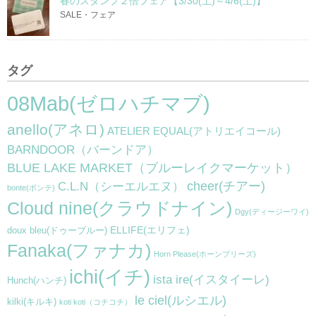
春のスタンプ２倍フェア【3/30(土)～4/6(土)】
SALE・フェア
タグ
08Mab(ゼロハチマブ)
anello(アネロ)
ATELIER EQUAL(アトリエイコール)
BARNDOOR（バーンドア）
BLUE LAKE MARKET（ブルーレイクマーケット）
cheer(チアー)
C.L.N（シーエルエヌ）
bonte(ボンテ)
Cloud nine(クラウドナイン)
Dgy(ディージーワイ)
ELLIFE(エリフェ)
doux bleu(ドゥーブルー)
Fanaka(ファナカ)
Horn Please(ホーンプリーズ)
ichi(イチ)
ista ire(イスタイーレ)
Hunch(ハンチ)
le ciel(ルシエル)
kilki(キルキ)
koti koti（コチコチ）