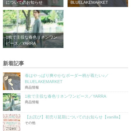
についてのお知らせ
BLUELAKEMARKET
1枚で主役な春色リネンワン
ピース／YARRA
新着記事
春はやっぱり爽やかなボーダー柄が着たい♪／
BLUELAKEMARKET
商品情報
1枚で主役な春色リネンワンピース／YARRA
商品情報
【お詫び】初売り延期についてのお知らせ【vanilla】
その他