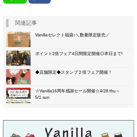
関連記事
Vanillaセレクト福袋♪＼数量限定販売／
ポイント2倍フェア4日間限定開催◎本日まで!
◆店舗限定◆スタンプ２倍フェア開催！
☆Vanilla16周年感謝セール開催☆4/28.thu～
5/1.sun