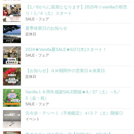
【1／6からに延期となります】2025年☆vanillaの初売
り！1／4（土）スタート
SALE・フェア
夏季休業日のお知らせ
定休日
2024★Vanilla夏SALE★6/27(木)スタート！
SALE・フェア
【お知らせ】ＧＷ期間中の営業日＆休業日
定休日
Vanilla１８周年感謝SALE開催★4／27（土）～5／
3（金・祝）
SALE・フェア
元今歩・テソーミ（手相鑑定）４/２７（土）開催◎
イベント