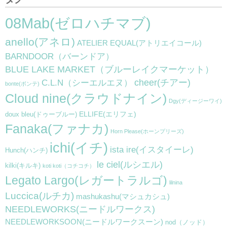
08Mab(ゼロハチマブ)
anello(アネロ)
ATELIER EQUAL(アトリエイコール)
BARNDOOR（バーンドア）
BLUE LAKE MARKET（ブルーレイクマーケット）
cheer(チアー)
C.L.N（シーエルエヌ）
bonte(ボンテ)
Cloud nine(クラウドナイン)
Dgy(ディージーワイ)
ELLIFE(エリフェ)
doux bleu(ドゥーブルー)
Fanaka(ファナカ)
Horn Please(ホーンプリーズ)
ichi(イチ)
ista ire(イスタイーレ)
Hunch(ハンチ)
le ciel(ルシエル)
kilki(キルキ)
koti koti（コチコチ）
Legato Largo(レガートラルゴ)
lilnina
Luccica(ルチカ)
mashukashu(マシュカシュ)
NEEDLEWORKS(ニードルワークス)
NEEDLEWORKSOON(ニードルワークスーン)
nod（ノッド）