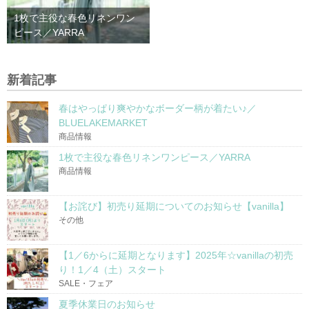
1枚で主役な春色リネンワン
ピース／YARRA
新着記事
春はやっぱり爽やかなボーダー柄が着たい♪／
BLUELAKEMARKET
商品情報
1枚で主役な春色リネンワンピース／YARRA
商品情報
【お詫び】初売り延期についてのお知らせ【vanilla】
その他
【1／6からに延期となります】2025年☆vanillaの初売
り！1／4（土）スタート
SALE・フェア
夏季休業日のお知らせ