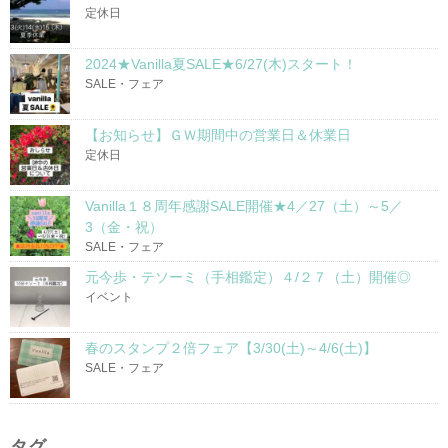
定休日
2024★Vanilla夏SALE★6/27(木)スタート！
SALE・フェア
【お知らせ】ＧＷ期間中の営業日＆休業日
定休日
Vanilla１８周年感謝SALE開催★4／27（土）～5／
3（金・祝）
SALE・フェア
元今歩・テソーミ（手相鑑定）４/２７（土）開催◎
イベント
春のスタンプ２倍フェア【3/30(土)～4/6(土)】
SALE・フェア
タグ