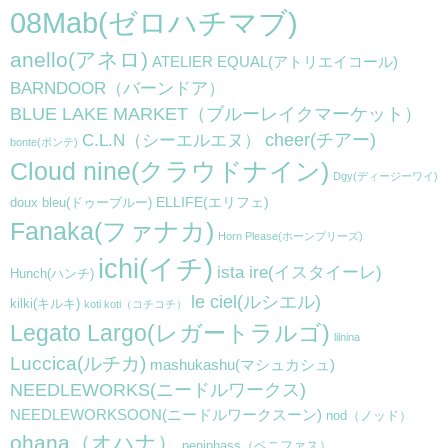
08Mab(ゼロハチマブ)
anello(アネロ)
ATELIER EQUAL(アトリエイコール)
BARNDOOR（バーンドア）
BLUE LAKE MARKET（ブルーレイクマーケット）
cheer(チアー)
C.L.N（シーエルエヌ）
bonte(ボンテ)
Cloud nine(クラウドナイン)
Dgy(ディージーワイ)
ELLIFE(エリフェ)
doux bleu(ドゥーブルー)
Fanaka(ファナカ)
Horn Please(ホーンプリーズ)
ichi(イチ)
ista ire(イスタイーレ)
Hunch(ハンチ)
le ciel(ルシエル)
kilki(キルキ)
koti koti（コチコチ）
Legato Largo(レガートラルゴ)
lilnina
Luccica(ルチカ)
mashukashu(マシュカシュ)
NEEDLEWORKS(ニードルワークス)
NEEDLEWORKSOON(ニードルワークスーン)
nod（ノッド）
ohana（オハナ）
peniphass（ペニファス）