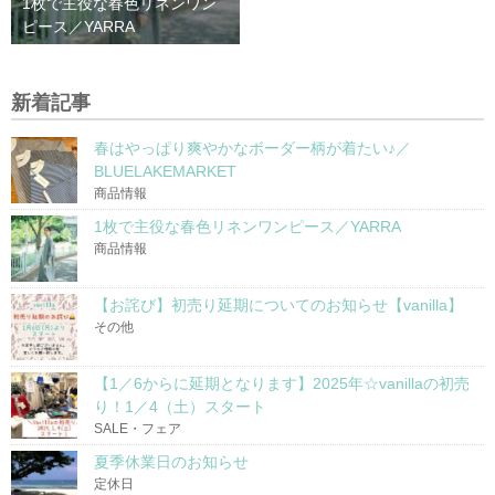
1枚で主役な春色リネンワン
ピース／YARRA
新着記事
春はやっぱり爽やかなボーダー柄が着たい♪／
BLUELAKEMARKET
商品情報
1枚で主役な春色リネンワンピース／YARRA
商品情報
【お詫び】初売り延期についてのお知らせ【vanilla】
その他
【1／6からに延期となります】2025年☆vanillaの初売
り！1／4（土）スタート
SALE・フェア
夏季休業日のお知らせ
定休日