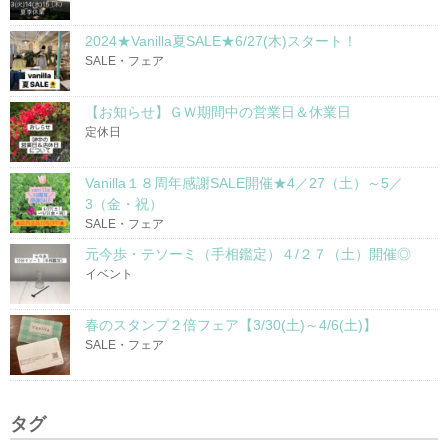
2024★Vanilla夏SALE★6/27(木)スタート！
SALE・フェア
【お知らせ】ＧＷ期間中の営業日＆休業日
定休日
Vanilla１８周年感謝SALE開催★4／27（土）～5／
3（金・祝）
SALE・フェア
元今歩・テソーミ（手相鑑定）４/２７（土）開催◎
イベント
春のスタンプ２倍フェア【3/30(土)～4/6(土)】
SALE・フェア
タグ