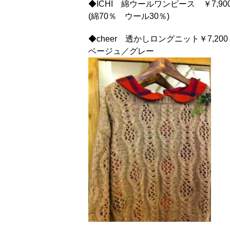
◆ICHI 綿ウールワンピース ￥7,90
(綿70％ ウール30％)
◆cheer 透かしロングニット￥7,20
ベージュ／グレー