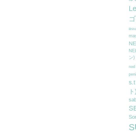
L
ゴ
lilnin
ma
N
N
ン)
no
pe
s
ト
sa
S
So
S