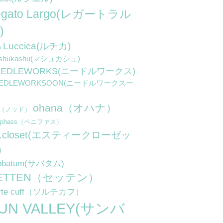
egato Largo(レガートラル
)
Luccica(ルチカ)
a
shukashu(マシュカシュ)
EEDLEWORKS(ニードルワークス)
EEDLEWORKSOON(ニードルワークスー
ohana（オハナ）
d（ノッド）
niphass（ペニファス）
.t.closet(エスティークローゼッ
)
bbatum(サバタム)
ETTEN（セッテン）
rte cuff（ソルテカフ）
UN VALLEY(サンバ