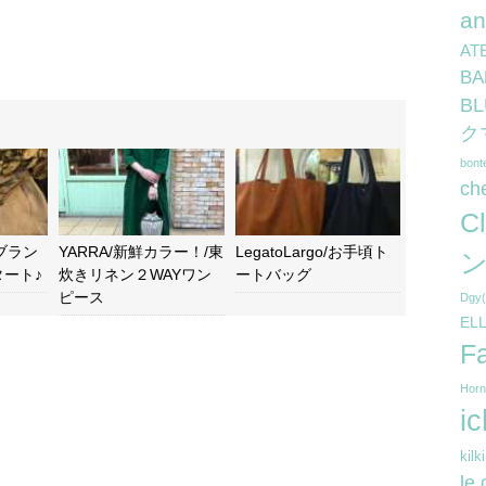
a
AT
B
B
ク
bon
ch
C
新ブラン
YARRA/新鮮カラー！/東
LegatoLargo/お手頃ト
ン
ート♪
炊きリネン２WAYワン
ートバッグ
ピース
Dg
EL
F
Hor
i
kil
le