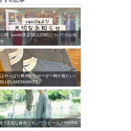
すすめ記事
公開: vanilla実店舗CLOSEについてのお知
せ
はやっぱり爽やかなボーダー柄が着たい♪
BLUELAKEMARKET
枚で主役な春色リネンワンピース／YARRA