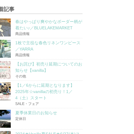
着記事
春はやっぱり爽やかなボーダー柄が
着たい♪／BLUELAKEMARKET
商品情報
1枚で主役な春色リネンワンピース
／YARRA
商品情報
【お詫び】初売り延期についてのお
知らせ【vanilla】
その他
【1／6からに延期となります】
2025年☆vanillaの初売り！1／
4（土）スタート
SALE・フェア
夏季休業日のお知らせ
定休日