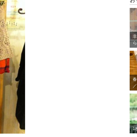
お
非
ら
春
／
1