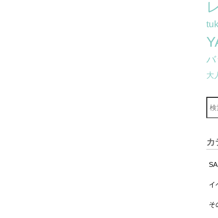
レ
tu
Y
バ
大
カ
S
イ
そ