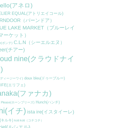
nello(アネロ)
ELIER EQUAL(アトリエイコール)
ARNDOOR（バーンドア）
LUE LAKE MARKET（ブルーレイ
マーケット）
C.L.N（シーエルエヌ）
te(ボンテ)
eer(チアー)
loud nine(クラウドナイ
)
doux bleu(ドゥーブルー)
y(ディージーワイ)
LIFE(エリフェ)
anaka(ファナカ)
Hunch(ハンチ)
n Please(ホーンプリーズ)
chi(イチ)
ista ire(イスタイーレ)
ki(キルキ)
koti koti（コチコチ）
 ciel(ルシエル)