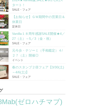
2024★Vanilla夏SALE★6/27(木)ス
タート！
SALE・フェア
【お知らせ】ＧＷ期間中の営業日＆
休業日
定休日
Vanilla１８周年感謝SALE開催★4／
27（土）～5／3（金・祝）
SALE・フェア
元今歩・テソーミ（手相鑑定）４/
２７（土）開催◎
イベント
春のスタンプ２倍フェア【3/30(土)
～4/6(土)】
SALE・フェア
グ
8Mab(ゼロハチマブ)