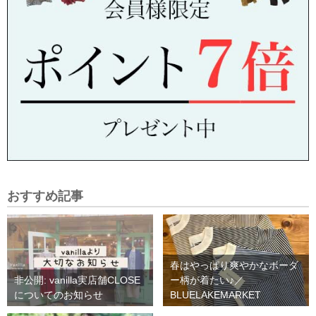
おすすめ記事
春はやっぱり爽やかなボーダ
非公開: vanilla実店舗CLOSE
ー柄が着たい♪／
についてのお知らせ
BLUELAKEMARKET