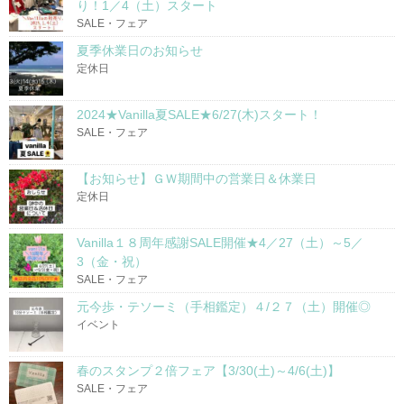
り！1／4（土）スタート
SALE・フェア
夏季休業日のお知らせ
定休日
2024★Vanilla夏SALE★6/27(木)スタート！
SALE・フェア
【お知らせ】ＧＷ期間中の営業日＆休業日
定休日
Vanilla１８周年感謝SALE開催★4／27（土）～5／
3（金・祝）
SALE・フェア
元今歩・テソーミ（手相鑑定）４/２７（土）開催◎
イベント
春のスタンプ２倍フェア【3/30(土)～4/6(土)】
SALE・フェア