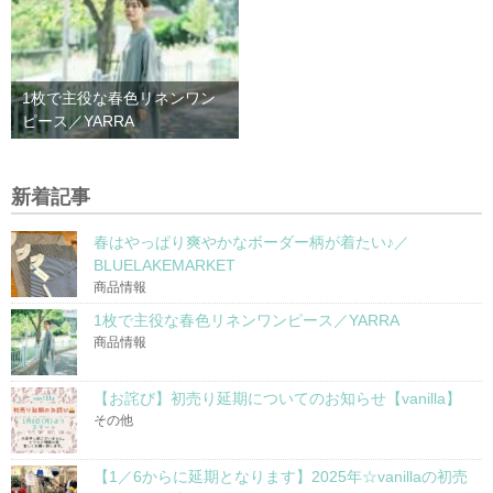
1枚で主役な春色リネンワン
ピース／YARRA
新着記事
春はやっぱり爽やかなボーダー柄が着たい♪／
BLUELAKEMARKET
商品情報
1枚で主役な春色リネンワンピース／YARRA
商品情報
【お詫び】初売り延期についてのお知らせ【vanilla】
その他
【1／6からに延期となります】2025年☆vanillaの初売