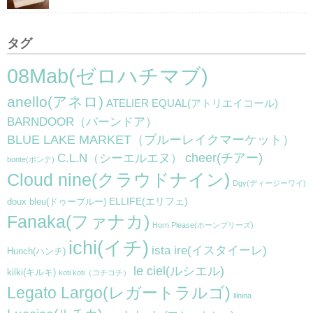
タグ
08Mab(ゼロハチマブ)
anello(アネロ)
ATELIER EQUAL(アトリエイコール)
BARNDOOR（バーンドア）
BLUE LAKE MARKET（ブルーレイクマーケット）
cheer(チアー)
C.L.N（シーエルエヌ）
bonte(ボンテ)
Cloud nine(クラウドナイン)
Dgy(ディージーワイ)
ELLIFE(エリフェ)
doux bleu(ドゥーブルー)
Fanaka(ファナカ)
Horn Please(ホーンプリーズ)
ichi(イチ)
ista ire(イスタイーレ)
Hunch(ハンチ)
le ciel(ルシエル)
kilki(キルキ)
koti koti（コチコチ）
Legato Largo(レガートラルゴ)
lilnina