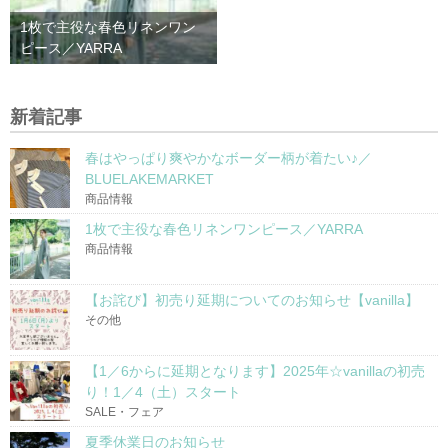
1枚で主役な春色リネンワン
ピース／YARRA
新着記事
春はやっぱり爽やかなボーダー柄が着たい♪／
BLUELAKEMARKET
商品情報
1枚で主役な春色リネンワンピース／YARRA
商品情報
【お詫び】初売り延期についてのお知らせ【vanilla】
その他
【1／6からに延期となります】2025年☆vanillaの初売
り！1／4（土）スタート
SALE・フェア
夏季休業日のお知らせ