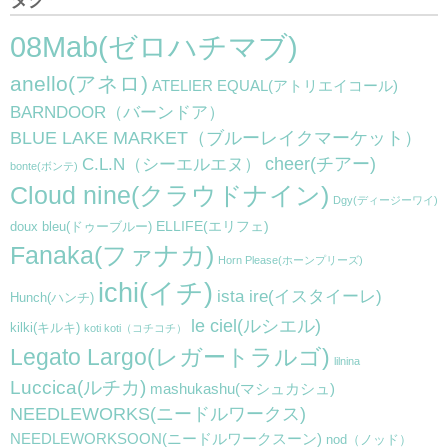
タグ
08Mab(ゼロハチマブ)
anello(アネロ)
ATELIER EQUAL(アトリエイコール)
BARNDOOR（バーンドア）
BLUE LAKE MARKET（ブルーレイクマーケット）
cheer(チアー)
C.L.N（シーエルエヌ）
bonte(ボンテ)
Cloud nine(クラウドナイン)
Dgy(ディージーワイ)
ELLIFE(エリフェ)
doux bleu(ドゥーブルー)
Fanaka(ファナカ)
Horn Please(ホーンプリーズ)
ichi(イチ)
ista ire(イスタイーレ)
Hunch(ハンチ)
le ciel(ルシエル)
kilki(キルキ)
koti koti（コチコチ）
Legato Largo(レガートラルゴ)
lilnina
Luccica(ルチカ)
mashukashu(マシュカシュ)
NEEDLEWORKS(ニードルワークス)
NEEDLEWORKSOON(ニードルワークスーン)
nod（ノッド）