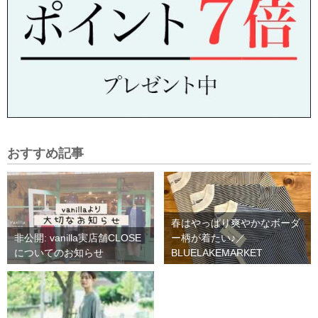
おすすめ記事
春はやっぱり爽やかなボーダ
非公開: vanilla実店舗CLOSE
ー柄が着たい♪／
についてのお知らせ
BLUELAKEMARKET