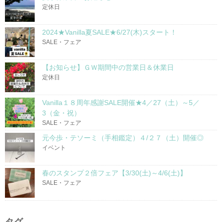
定休日
2024★Vanilla夏SALE★6/27(木)スタート！
SALE・フェア
【お知らせ】ＧＷ期間中の営業日＆休業日
定休日
Vanilla１８周年感謝SALE開催★4／27（土）～5／
3（金・祝）
SALE・フェア
元今歩・テソーミ（手相鑑定）４/２７（土）開催◎
イベント
春のスタンプ２倍フェア【3/30(土)～4/6(土)】
SALE・フェア