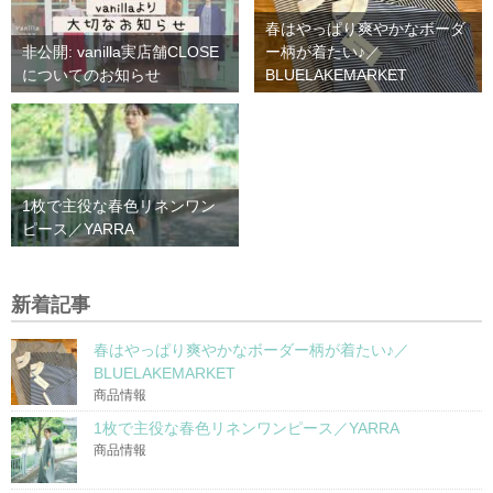
春はやっぱり爽やかなボーダ
非公開: vanilla実店舗CLOSE
ー柄が着たい♪／
についてのお知らせ
BLUELAKEMARKET
1枚で主役な春色リネンワン
ピース／YARRA
新着記事
春はやっぱり爽やかなボーダー柄が着たい♪／
BLUELAKEMARKET
商品情報
1枚で主役な春色リネンワンピース／YARRA
商品情報