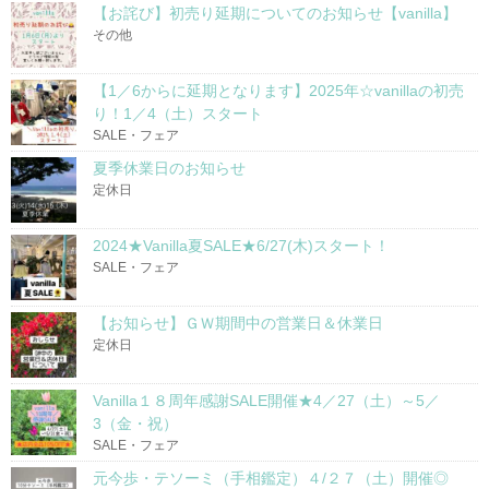
【お詫び】初売り延期についてのお知らせ【vanilla】
その他
【1／6からに延期となります】2025年☆vanillaの初売
り！1／4（土）スタート
SALE・フェア
夏季休業日のお知らせ
定休日
2024★Vanilla夏SALE★6/27(木)スタート！
SALE・フェア
【お知らせ】ＧＷ期間中の営業日＆休業日
定休日
Vanilla１８周年感謝SALE開催★4／27（土）～5／
3（金・祝）
SALE・フェア
元今歩・テソーミ（手相鑑定）４/２７（土）開催◎