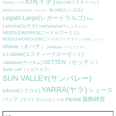
ichi(イチ)
ista ire(イスタイーレ)
Hunch(ハンチ)
le ciel(ルシエル)
kilki(キルキ)
koti koti（コチコチ）
Legato Largo(レガートラルゴ)
lilnina
Luccica(ルチカ)
mashukashu(マシュカシュ)
NEEDLEWORKS(ニードルワークス)
NEEDLEWORKSOON(ニードルワークスーン)
nod（ノッド）
ohana（オハナ）
peniphass（ペニファス）
s.t.closet(エスティークローゼット)
SETTEN（セッテン）
sabbatum(サバタム)
Sorte cuff（ソルテカフ）
SUN VALLEY(サンバレー)
YARRA(ヤラ)
シューズ
tukuroi(ツクロイ)
服飾雑貨
バッグ
大人のおしゃれ手帖掲載
プチプラ