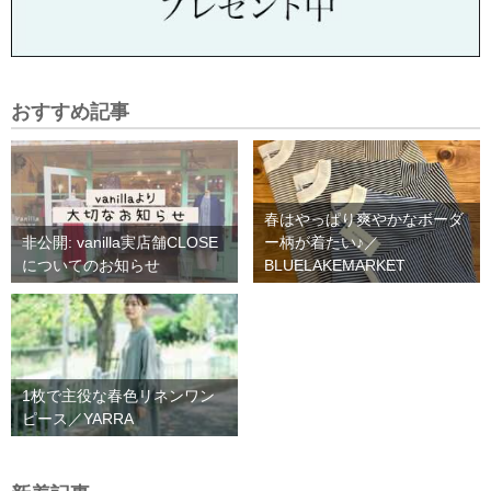
おすすめ記事
春はやっぱり爽やかなボーダ
非公開: vanilla実店舗CLOSE
ー柄が着たい♪／
についてのお知らせ
BLUELAKEMARKET
1枚で主役な春色リネンワン
ピース／YARRA