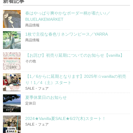
新着記事
春はやっぱり爽やかなボーダー柄が着たい♪／
BLUELAKEMARKET
商品情報
1枚で主役な春色リネンワンピース／YARRA
商品情報
【お詫び】初売り延期についてのお知らせ【vanilla】
その他
【1／6からに延期となります】2025年☆vanillaの初売
り！1／4（土）スタート
SALE・フェア
夏季休業日のお知らせ
定休日
2024★Vanilla夏SALE★6/27(木)スタート！
SALE・フェア