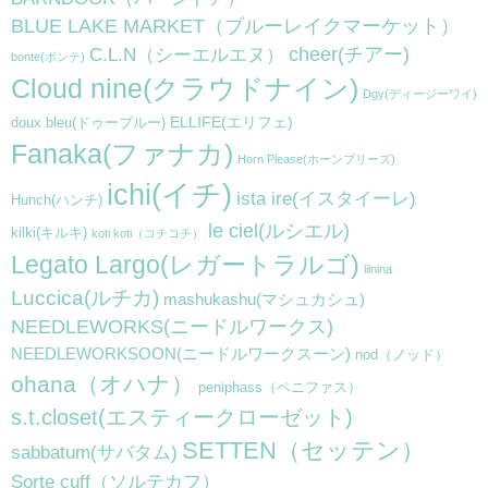
BLUE LAKE MARKET（ブルーレイクマーケット）
cheer(チアー)
C.L.N（シーエルエヌ）
bonte(ボンテ)
Cloud nine(クラウドナイン)
Dgy(ディージーワイ)
ELLIFE(エリフェ)
doux bleu(ドゥーブルー)
Fanaka(ファナカ)
Horn Please(ホーンプリーズ)
ichi(イチ)
ista ire(イスタイーレ)
Hunch(ハンチ)
le ciel(ルシエル)
kilki(キルキ)
koti koti（コチコチ）
Legato Largo(レガートラルゴ)
lilnina
Luccica(ルチカ)
mashukashu(マシュカシュ)
NEEDLEWORKS(ニードルワークス)
NEEDLEWORKSOON(ニードルワークスーン)
nod（ノッド）
ohana（オハナ）
peniphass（ペニファス）
s.t.closet(エスティークローゼット)
SETTEN（セッテン）
sabbatum(サバタム)
Sorte cuff（ソルテカフ）