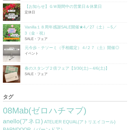
【お知らせ】ＧＷ期間中の営業日＆休業日
定休日
Vanilla１８周年感謝SALE開催★4／27（土）～5／
3（金・祝）
SALE・フェア
元今歩・テソーミ（手相鑑定）４/２７（土）開催◎
イベント
春のスタンプ２倍フェア【3/30(土)～4/6(土)】
SALE・フェア
タグ
08Mab(ゼロハチマブ)
anello(アネロ)
ATELIER EQUAL(アトリエイコール)
BARNDOOR（バーンドア）